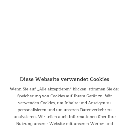
Fitnessgeräte für Zuhause
Starte dein Training mit Skandika – wir bieten Fitnessgeräte für jedes
Level. Ob du Anfänger oder Profi bist, unsere Geräte zeichnen sich
durch ihre hochwertige Verarbeitung und Benutzerfreundlichkeit aus.
Diese Webseite verwendet Cookies
Wenn Sie auf „Alle akzeptieren“ klicken, stimmen Sie der
Mit Geräten in Studioqualität, die für Zuhause geeignet sind, erreichst
Speicherung von Cookies auf Ihrem Gerät zu. Wir
du deine Fitnessziele mit Leichtigkeit und Spaß. Unsere Auswahl an
verwenden Cookies, um Inhalte und Anzeigen zu
Crosstrainern, Laufbändern, Rudergeräten und mehr, bieten dir ein
personalisieren und um unseren Datenverkehr zu
zuverlässige Trainingsgerät, das für jedes Fitnesslevel geeignet ist
analysieren. Wir teilen auch Informationen über Ihre
und dich langfristig begleiten.
Nutzung unserer Website mit unseren Werbe- und