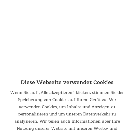
Fitnessgeräte für Zuhause
Starte dein Training mit Skandika – wir bieten Fitnessgeräte für jedes
Level. Ob du Anfänger oder Profi bist, unsere Geräte zeichnen sich
durch ihre hochwertige Verarbeitung und Benutzerfreundlichkeit aus.
Diese Webseite verwendet Cookies
Wenn Sie auf „Alle akzeptieren“ klicken, stimmen Sie der
Mit Geräten in Studioqualität, die für Zuhause geeignet sind, erreichst
Speicherung von Cookies auf Ihrem Gerät zu. Wir
du deine Fitnessziele mit Leichtigkeit und Spaß. Unsere Auswahl an
verwenden Cookies, um Inhalte und Anzeigen zu
Crosstrainern, Laufbändern, Rudergeräten und mehr, bieten dir ein
personalisieren und um unseren Datenverkehr zu
zuverlässige Trainingsgerät, das für jedes Fitnesslevel geeignet ist
analysieren. Wir teilen auch Informationen über Ihre
und dich langfristig begleiten.
Nutzung unserer Website mit unseren Werbe- und