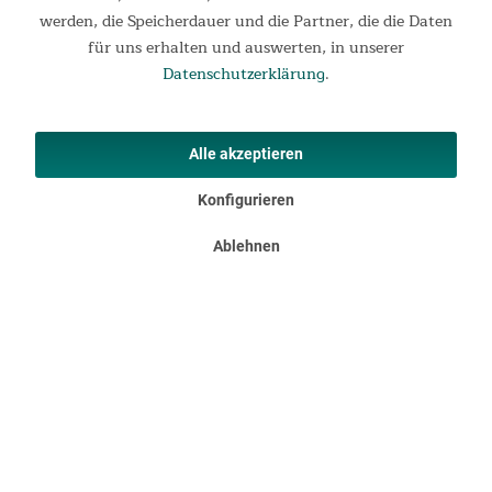
werden, die Speicherdauer und die Partner, die die Daten
Informationen
für uns erhalten und auswerten, in unserer
Rechtliches
Datenschutzerklärung
.
Ihre Vorteile
Alle akzeptieren
Kontakt
Konfigurieren
Produkte
Ablehnen
Zahlungsarten
Versandmethoden
✕