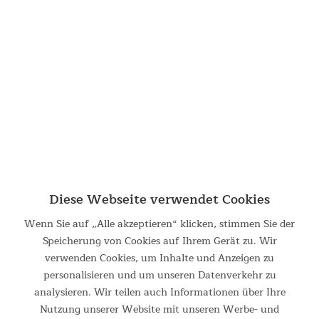
Tischtennisplatte Outdoor
Klappbare Tischtennisplatte für die Outdoor-Nutzung Die
Skandika Tischtennisplatte Outdoor ist mit ihrer
hochwertigen Qualität perfekt für Sportspaß mit Familie und
Freunden sowie für spannende Runden zu zweit oder alleine
mit...
399,00 €
UVP 529,00 €
Diese Webseite verwendet Cookies
DETAILS
Wenn Sie auf „Alle akzeptieren“ klicken, stimmen Sie der
Speicherung von Cookies auf Ihrem Gerät zu. Wir
verwenden Cookies, um Inhalte und Anzeigen zu
personalisieren und um unseren Datenverkehr zu
analysieren. Wir teilen auch Informationen über Ihre
Nutzung unserer Website mit unseren Werbe- und