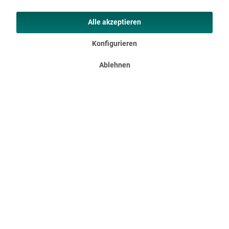
Alle akzeptieren
Konfigurieren
Ablehnen
Bodenschutzmatte Rudergerät 230 x 65
Unterlage zum Schutz des Bodens Made in Germany Unsere
Bodenschutzmatte "Made in Germany" dient in erster Linie
dazu, den Teppich oder den Boden vor unschönen
Druckstellen, Kerben oder Kratzern, die beim Gebrauch von
Fitnessgeräten...
69,95 €
UVP 74,95 €
DETAILS