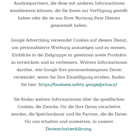
Analysepartnern, die diese mit anderen Informationen
kombinieren können, die Sie ihnen zur Verfügung gestellt
haben oder die sie aus Ihrer Nutzung ihrer Dienste
gesammelt haben.
Tischtennisset mit 2 Schlägern und 3 Bällen
Google Advertising verwendet Cookies auf diesem Dienst,
um personalisierte Werbung anzuzeigen und zu messen,
Tischtennisschläger und -bälle mit Aufbewahrungstasche
Einblicke in die Zielgruppe zu gewinnen sowie Produkte
Tischtennis wurde erstmals 1874 in England gespielt und als
zu entwickeln und zu verbessern. Weitere Informationen
Schläger wurde das genommen, was zur Hand war:
Federballschläger, Bücher oder sogar Bratpfannen!
darüber, wie Google Ihre personenbezogenen Daten
Heutzutage gibt es für...
verwendet, wenn Sie Ihre Einwilligung erteilen, finden
19,95 €
Sie hier:
https://business.safety.google/privacy/
UVP 34,95 €
DETAILS
Sie finden weitere Informationen über die spezifischen
Cookies, die Zwecke, für die Ihre Daten verarbeitet
werden, die Speicherdauer und die Partner, die die Daten
für uns erhalten und auswerten, in unserer
Datenschutzerklärung
.