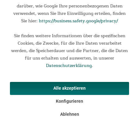
darüber, wie Google Ihre personenbezogenen Daten
verwendet, wenn Sie Ihre Einwilligung erteilen, finden
Sie hier:
https://business.safety.google/privacy/
Sie finden weitere Informationen über die spezifischen
Cookies, die Zwecke, für die Ihre Daten verarbeitet
werden, die Speicherdauer und die Partner, die die Daten
für uns erhalten und auswerten, in unserer
Datenschutzerklärung
.
Licht und Luft ohne Insekten
Die Doppeltüren der zwei sich gegenüberliegenden Eingänge
Alle akzeptieren
bestehen innen aus Moskitonetz und außen aus einem
wetterfesten Sichtschutz. Zwei große Seitenfenster aus
Konfigurieren
Moskitonetz werden außen von wetterfesten Vorbauten gut
geschützt und können für mehr Privatsphäre von innen mit
Ablehnen
einer Sichtblende geschlossen werden.