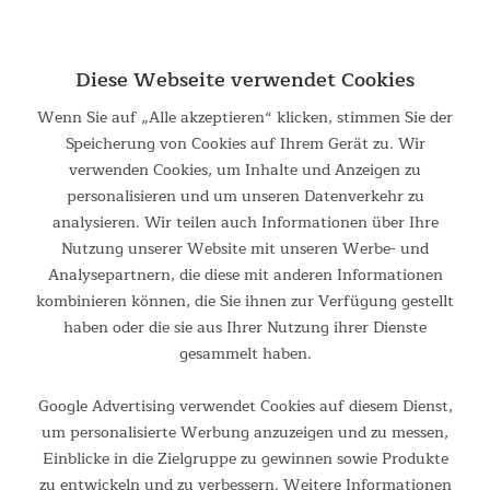
Zusätzliche Dachabdeckung
Die schwarze Dachabdeckung bietet dem Dachfenster und
dem zweiten Eingang Regenschutz. Sollten die
Diese Webseite verwendet Cookies
Wetterverhältnisse während des kompletten Aufenthalts
Wenn Sie auf „Alle akzeptieren“ klicken, stimmen Sie der
beständig warm und trocken sein, kann sie vor der Nutzung
Speicherung von Cookies auf Ihrem Gerät zu. Wir
abmontiert werden. Somit ist das Dachzelt für unsere
verwenden Cookies, um Inhalte und Anzeigen zu
Breitengraden sowie für warme, trockene Regionen bestens
personalisieren und um unseren Datenverkehr zu
geeignet.
analysieren. Wir teilen auch Informationen über Ihre
Nutzung unserer Website mit unseren Werbe- und
Analysepartnern, die diese mit anderen Informationen
kombinieren können, die Sie ihnen zur Verfügung gestellt
haben oder die sie aus Ihrer Nutzung ihrer Dienste
gesammelt haben.
Google Advertising verwendet Cookies auf diesem Dienst,
um personalisierte Werbung anzuzeigen und zu messen,
Einblicke in die Zielgruppe zu gewinnen sowie Produkte
zu entwickeln und zu verbessern. Weitere Informationen