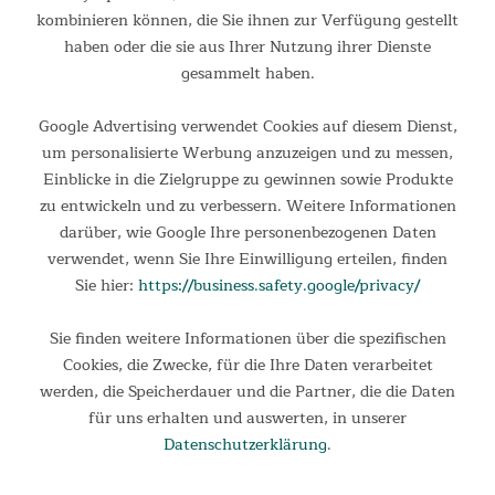
kombinieren können, die Sie ihnen zur Verfügung gestellt
haben oder die sie aus Ihrer Nutzung ihrer Dienste
gesammelt haben.
Google Advertising verwendet Cookies auf diesem Dienst,
um personalisierte Werbung anzuzeigen und zu messen,
Einblicke in die Zielgruppe zu gewinnen sowie Produkte
Vorzelt Gotland 5 Protect
zu entwickeln und zu verbessern. Weitere Informationen
darüber, wie Google Ihre personenbezogenen Daten
Vorzelt Gotland 5 Protect Unser beliebtes Gotland 5 Protect
verwendet, wenn Sie Ihre Einwilligung erteilen, finden
kann jetzt mit einem praktischen Vorzelt erweitert werden:
Sie hier:
https://business.safety.google/privacy/
Das Canopy für das Gotland 5 Protect ist ideal für
Campingausflüge oder längere Aufenthalte im Freien. Mit nur
wenigen...
Sie finden weitere Informationen über die spezifischen
149,00 €
Cookies, die Zwecke, für die Ihre Daten verarbeitet
UVP 189,00 €
werden, die Speicherdauer und die Partner, die die Daten
DETAILS
für uns erhalten und auswerten, in unserer
Datenschutzerklärung
.