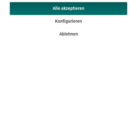
Alle akzeptieren
Konfigurieren
Ablehnen
Vorzelt Gotland 6 Protect
Vorzelt Gotland 6 Protect Unser beliebtes Gotland 6 Protect
kann jetzt mit einem praktischen Vorzelt erweitert werden:
Das Canopy für das Gotland 6 Protect ist ideal für
Campingausflüge oder längere Aufenthalte im Freien. Mit nur
wenigen...
169,00 €
UVP 219,00 €
DETAILS