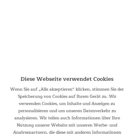
Vorzelt Gotland 4 Protect
Vorzelt Gotland 4 Protect Unser beliebtes Gotland 4 Protect
kann jetzt mit einem praktischen Vorzelt erweitert werden:
Diese Webseite verwendet Cookies
Das Canopy für das Gotland 4 Protect ist ideal für
Campingausflüge oder längere Aufenthalte im Freien. Mit nur
wenigen...
Wenn Sie auf „Alle akzeptieren“ klicken, stimmen Sie der
Speicherung von Cookies auf Ihrem Gerät zu. Wir
139,00 €
UVP 179,00 €
verwenden Cookies, um Inhalte und Anzeigen zu
DETAILS
personalisieren und um unseren Datenverkehr zu
analysieren. Wir teilen auch Informationen über Ihre
Nutzung unserer Website mit unseren Werbe- und
Analysepartnern, die diese mit anderen Informationen