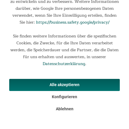
zu entwickeln und zu verbessern. Weitere Informationen
NEU
darüber, wie Google Ihre personenbezogenen Daten
verwendet, wenn Sie Ihre Einwilligung erteilen, finden
Sie hier:
https://business.safety.google/privacy/
Sie finden weitere Informationen über die spezifischen
Cookies, die Zwecke, für die Ihre Daten verarbeitet
werden, die Speicherdauer und die Partner, die die Daten
Campingstuhl Compact Flex
für uns erhalten und auswerten, in unserer
Datenschutzerklärung
.
Campingstuhl Compact Flex Unser beliebter Campingstuhl
Compact bekommt Zuwachs! Der Campingstuhl Compact Flex
überzeugt mit gewohnt kompaktem Packmaß, ist superleicht,
handlich, und im Handumdrehen aufgebaut. Darüber hinaus
punktet er...
Alle akzeptieren
79,95 €
UVP 119,00 €
Konfigurieren
DETAILS
Ablehnen