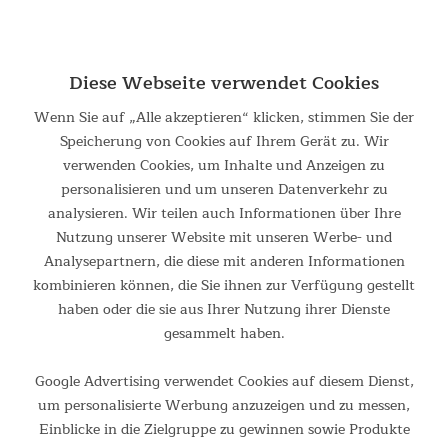
NEU
Diese Webseite verwendet Cookies
Wenn Sie auf „Alle akzeptieren“ klicken, stimmen Sie der
Speicherung von Cookies auf Ihrem Gerät zu. Wir
verwenden Cookies, um Inhalte und Anzeigen zu
Campingstuhl Compact 360
personalisieren und um unseren Datenverkehr zu
analysieren. Wir teilen auch Informationen über Ihre
Campingstuhl Compact 360 Der Skandika Campingstuhl
Nutzung unserer Website mit unseren Werbe- und
Compact 360 ergänzt unsere Compact-Reihe von
Campingstühlen, die für geringes Gewicht und kleine
Analysepartnern, die diese mit anderen Informationen
Packmaße bei gleichzeitig hohem Sitzkomfort steht. Ob
kombinieren können, die Sie ihnen zur Verfügung gestellt
Campingurlaub, Festival oder...
haben oder die sie aus Ihrer Nutzung ihrer Dienste
69,95 €
UVP 99,95 €
gesammelt haben.
DETAILS
Google Advertising verwendet Cookies auf diesem Dienst,
um personalisierte Werbung anzuzeigen und zu messen,
Einblicke in die Zielgruppe zu gewinnen sowie Produkte