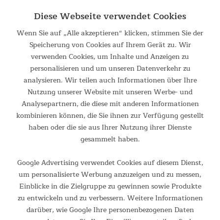
Diese Webseite verwendet Cookies
Wenn Sie auf „Alle akzeptieren“ klicken, stimmen Sie der
Speicherung von Cookies auf Ihrem Gerät zu. Wir
verwenden Cookies, um Inhalte und Anzeigen zu
personalisieren und um unseren Datenverkehr zu
Schickes Retro-Design
analysieren. Wir teilen auch Informationen über Ihre
Die nach oben hin breiter werdende Rückenlehne und die
Nutzung unserer Website mit unseren Werbe- und
große Sitzfläche verleihen Mala einen Hauch Retro-Feeling,
Analysepartnern, die diese mit anderen Informationen
welches durch das auffällige Knopfmuster unterstrichen
kombinieren können, die Sie ihnen zur Verfügung gestellt
wird.
haben oder die sie aus Ihrer Nutzung ihrer Dienste
gesammelt haben.
Google Advertising verwendet Cookies auf diesem Dienst,
um personalisierte Werbung anzuzeigen und zu messen,
Einblicke in die Zielgruppe zu gewinnen sowie Produkte
zu entwickeln und zu verbessern. Weitere Informationen
darüber, wie Google Ihre personenbezogenen Daten