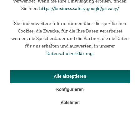
verwendet, wenn Sie Ihre Einwilligung erteilen, finden
Sie hier:
https://business.safety.google/privacy/
Sie finden weitere Informationen über die spezifischen
Cookies, die Zwecke, für die Ihre Daten verarbeitet
werden, die Speicherdauer und die Partner, die die Daten
für uns erhalten und auswerten, in unserer
Datenschutzerklärung
.
Alle akzeptieren
Konfigurieren
Stark & sicher
Ablehnen
Das robuste Stahlrohrgestell und die stabilen Füße
garantieren einen festen, rutschsicheren Stand und bieten
einen sicheren Sitzplatz für Nutzer mit einem Körpergewicht
bis 135 kg.