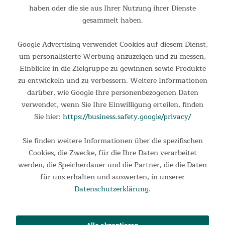
haben oder die sie aus Ihrer Nutzung ihrer Dienste
gesammelt haben.
Google Advertising verwendet Cookies auf diesem Dienst,
um personalisierte Werbung anzuzeigen und zu messen,
Einblicke in die Zielgruppe zu gewinnen sowie Produkte
zu entwickeln und zu verbessern. Weitere Informationen
darüber, wie Google Ihre personenbezogenen Daten
verwendet, wenn Sie Ihre Einwilligung erteilen, finden
Sie hier:
https://business.safety.google/privacy/
Wetterfest
Sie finden weitere Informationen über die spezifischen
Gefertigt aus pflegeleichten und wetterfesten Materialien wie
Cookies, die Zwecke, für die Ihre Daten verarbeitet
Bambus und Aluminium, ist Tolja perfekt für
werden, die Speicherdauer und die Partner, die die Daten
Outdooraktivitäten geeignet und kann über eine längere Zeit
für uns erhalten und auswerten, in unserer
im Freien stehen - selbst bei starker Sonneneinstrahlung. Zur
Datenschutzerklärung
.
Reinigung kann er einfach mit einem feuchten Tuch
abgewischt werden.