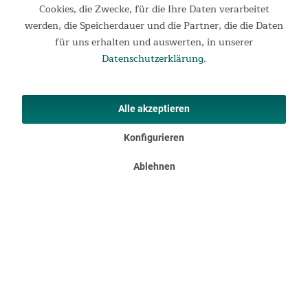
Cookies, die Zwecke, für die Ihre Daten verarbeitet
Wetterfest
werden, die Speicherdauer und die Partner, die die Daten
Der sichere Stand und die 3.000 mm Wassersäule des
für uns erhalten und auswerten, in unserer
Außenzeltes sorgen dafür, dass das Hammerfest Wind und
Datenschutzerklärung
.
Wetter gut standhält. Verschweißte Nähte und der für den
Wohnbereich passende wasserdichte Zeltboden runden das
Angebot ab.
Alle akzeptieren
Konfigurieren
Ablehnen