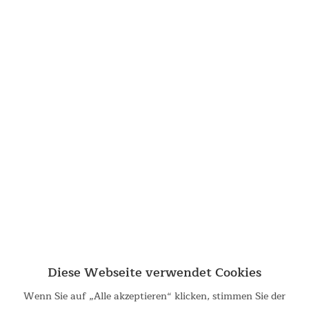
Dauerventilation
In der Spitze des Kuppeldachs ist eine zusätzliche
Belüftungsöffnung aus Netzgewebe, die zusammen mit den
Ventilationsöffnungen an der Rückwand der Schlafkabinen
Diese Webseite verwendet Cookies
selbst bei geschlossenen Türen für die ständige
Frischluftzufuhr sorgt.
Wenn Sie auf „Alle akzeptieren“ klicken, stimmen Sie der