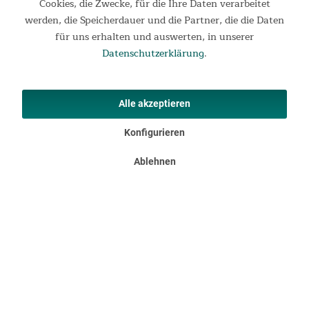
Cookies, die Zwecke, für die Ihre Daten verarbeitet
Packmaß: 55 x 15 x 15 cm
werden, die Speicherdauer und die Partner, die die Daten
Gewicht: 2,9 kg
Farbe: grau
für uns erhalten und auswerten, in unserer
Datenschutzerklärung
.
Produktsicherheit (Verantwortliche Person im EWR)
Alle akzeptieren
Herstellername: MAX Trader GmbH
Herstelleradresse: Wilhelm-Beckmann-Straße 19, 45307
Konfigurieren
Essen, DE
E-Mail-Adresse:
service@maxtrader.de
Ablehnen
Produktbewertungen in unserem
Onlineshop
5.00
New content loaded
Basierend auf 1 Bewertung