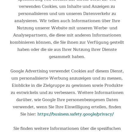
eingepackt und mit ins nächste Outdoor-Abenteuer
verwenden Cookies, um Inhalte und Anzeigen zu
genommen zu werden!
personalisieren und um unseren Datenverkehr zu
analysieren. Wir teilen auch Informationen über Ihre
Kapazität: 2 Personen
Nutzung unserer Website mit unseren Werbe- und
Abmessungen (Gesamt): 260 x 160 x 120 cm
Analysepartnern, die diese mit anderen Informationen
Abmessungen (Kabine): 240 x 140 cm
kombinieren können, die Sie ihnen zur Verfügung gestellt
Material (Außenzelt): 100 % Polyester, 190T, PU und
haben oder die sie aus Ihrer Nutzung ihrer Dienste
UV beschichtet
gesammelt haben.
Material (Kabine): 100 % Polyester, 190T, atmungsaktiv
Material (Boden): 120 g/m² Polyethylene
Google Advertising verwendet Cookies auf diesem Dienst,
Gestänge: 8,5 / 6,9 mm Fiberglas, bruchsicher
um personalisierte Werbung anzuzeigen und zu messen,
Wassersäule: 3.000 mm
Einblicke in die Zielgruppe zu gewinnen sowie Produkte
Wasserdicht verschweißte Nähte
zu entwickeln und zu verbessern. Weitere Informationen
Zwei Ventilationsöffnungen
darüber, wie Google Ihre personenbezogenen Daten
Moskitonetz am Eingang und vor den
verwendet, wenn Sie Ihre Einwilligung erteilen, finden
Ventilationsöffnungen
Sie hier:
https://business.safety.google/privacy/
Organizer-Taschen
Lampenhaken
Sie finden weitere Informationen über die spezifischen
Kabelöffnung