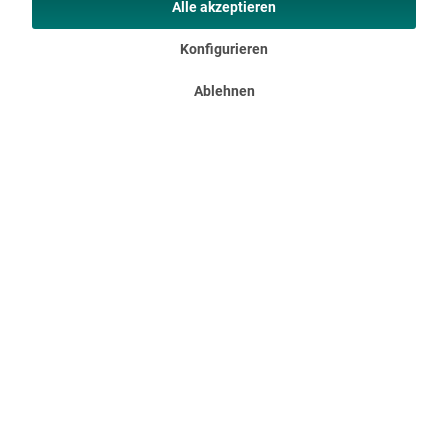
Alle akzeptieren
Konfigurieren
Ablehnen
Schützender Zeltboden
Der vollständig eingenähte Zeltboden hält Feuchtigkeit,
Zugluft und Krabbeltiere fern und das Moskitonetz an der
Front- und Seitentür bietet weiteren Schutz. Der Boden kann
im Bereich der Eingangstüren praktisch nach unten geklappt
werden, um so den Einstieg ins Zeltinnere zu erleichtern,
ganz ohne Stolperfalle.