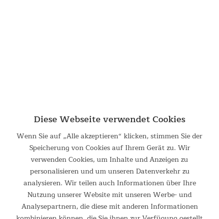
Diese Webseite verwendet Cookies
Wenn Sie auf „Alle akzeptieren“ klicken, stimmen Sie der
Speicherung von Cookies auf Ihrem Gerät zu. Wir
verwenden Cookies, um Inhalte und Anzeigen zu
Wetterfest und stabil
personalisieren und um unseren Datenverkehr zu
Aus robustem Polyester-Zeltmaterial mit einer Wassersäule
analysieren. Wir teilen auch Informationen über Ihre
von 3.000 mm und dank flexiblem, bruchsicherem
Nutzung unserer Website mit unseren Werbe- und
Fiberglasgestänge ist das Camper Tramp Protect absolut
Analysepartnern, die diese mit anderen Informationen
wetterfest und stabil und gleichzeitig leicht und kompakt. Es
kombinieren können, die Sie ihnen zur Verfügung gestellt