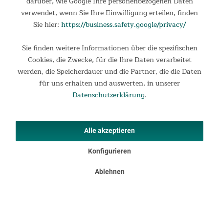
Onlineshop
darüber, wie Google Ihre personenbezogenen Daten
verwendet, wenn Sie Ihre Einwilligung erteilen, finden
3.75
Sie hier:
https://business.safety.google/privacy/
New content loaded
Basierend auf 4 Bewertungen
Sie finden weitere Informationen über die spezifischen
Cookies, die Zwecke, für die Ihre Daten verarbeitet
werden, die Speicherdauer und die Partner, die die Daten
Suchen:
Sortieren
für uns erhalten und auswerten, in unserer
Datenschutzerklärung
.
Produktbewertungen
Alle akzeptieren
Verified Customer
Günter Hartmann
Konfigurieren
Ablehnen
Top, einfach daran ziehen und...
Top, einfach daran ziehen und man steht nicht mehr im 
Dunkeln.
