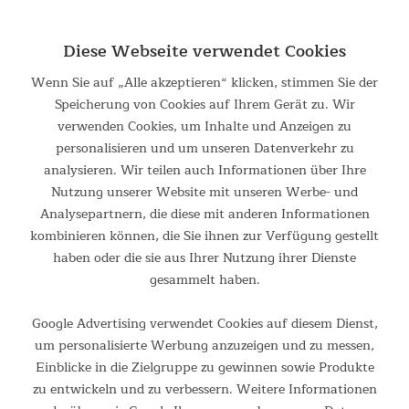
Wattstärke: 0,5
Leuchttyp: LED
Diese Webseite verwendet Cookies
Farbtemperatur: weiß (5000 – 6000 K)
Batteriebetrieb: 3 x 1,5 V AAA (nicht im Lieferumfang
Wenn Sie auf „Alle akzeptieren“ klicken, stimmen Sie der
enthalten)
Speicherung von Cookies auf Ihrem Gerät zu. Wir
Kordel: 100 cm
verwenden Cookies, um Inhalte und Anzeigen zu
Farbe: schwarz
personalisieren und um unseren Datenverkehr zu
Schutzart: IP44 (spritzwassergeschützt)
analysieren. Wir teilen auch Informationen über Ihre
Nutzung unserer Website mit unseren Werbe- und
Analysepartnern, die diese mit anderen Informationen
Produktsicherheit (Verantwortliche Person im EWR)
kombinieren können, die Sie ihnen zur Verfügung gestellt
Herstellername: MAX Trader GmbH
haben oder die sie aus Ihrer Nutzung ihrer Dienste
Herstelleradresse: Wilhelm-Beckmann-Straße 19, 45307
gesammelt haben.
Essen, DE
E-Mail-Adresse:
service@maxtrader.de
Google Advertising verwendet Cookies auf diesem Dienst,
um personalisierte Werbung anzuzeigen und zu messen,
Einblicke in die Zielgruppe zu gewinnen sowie Produkte
Produktbewertungen in unserem
zu entwickeln und zu verbessern. Weitere Informationen