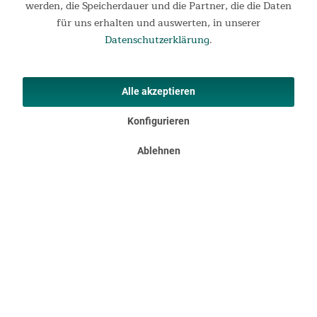
werden, die Speicherdauer und die Partner, die die Daten
für uns erhalten und auswerten, in unserer
Datenschutzerklärung
.
Alle akzeptieren
Konfigurieren
Kinderleichte Montage mit viel Flexibilität
Die massive Klimmzugstange lässt sich schnell und
Ablehnen
unkompliziert an der separat erhältlichen Vira Sprossenwand
einhängen. Die Höhe kann dabei frei gewählt und an die
eigene Körpergröße angepasst werden. So bietet die
Klimmzugstange flexibles Training für klein und groß.