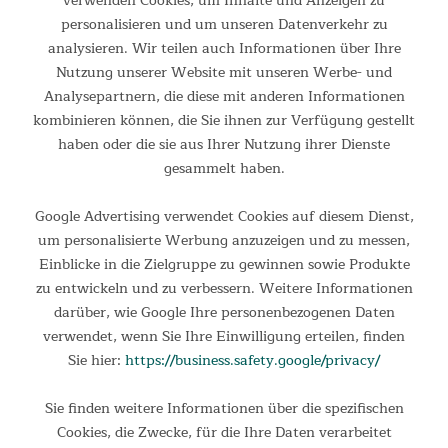
verwenden Cookies, um Inhalte und Anzeigen zu
Einzigartig von Hand gefertigt
personalisieren und um unseren Datenverkehr zu
Jede Klimmzugstange wird per Hand in einer
analysieren. Wir teilen auch Informationen über Ihre
traditionsreichen Schreinerei gefertigt und mit einem
Nutzung unserer Website mit unseren Werbe- und
natürlichen Öl veredelt, das die ursprüngliche Maserung der
Analysepartnern, die diese mit anderen Informationen
Esche und Birke hervorhebt und das Holz schützt – so wird
kombinieren können, die Sie ihnen zur Verfügung gestellt
jede Klimmzugstange zum einzigartigen Unikat.
haben oder die sie aus Ihrer Nutzung ihrer Dienste
gesammelt haben.
Google Advertising verwendet Cookies auf diesem Dienst,
um personalisierte Werbung anzuzeigen und zu messen,
Einblicke in die Zielgruppe zu gewinnen sowie Produkte
zu entwickeln und zu verbessern. Weitere Informationen
darüber, wie Google Ihre personenbezogenen Daten
verwendet, wenn Sie Ihre Einwilligung erteilen, finden
Sie hier:
https://business.safety.google/privacy/
Sie finden weitere Informationen über die spezifischen
Cookies, die Zwecke, für die Ihre Daten verarbeitet