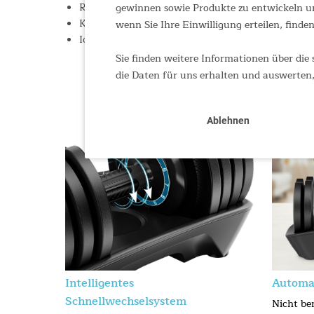
Robuste Verarbeitung aus hochwertigem ABS-Kuns
gewinnen sowie Produkte zu entwickeln un
Kompakte Maße von 40 × 21 × 21 cm inklusive Spe
wenn Sie Ihre Einwilligung erteilen, finden
Ideal für Heimtraining mit vielseitigen Übungsmö
Sie finden weitere Informationen über die 
die Daten für uns erhalten und auswerten,
Ablehnen
Intelligentes
Automa
Schnellwechselsystem
Nicht be