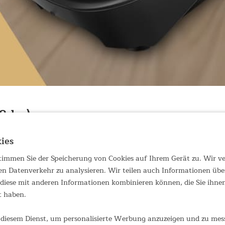
8 kg)
l ins Heimstudio ein, die mit ihrem innovativen Schnellwechselsyst
ies
 in einem einzigen kompakten Trainingsgerät und ermöglicht so zahl
 stimmen Sie der Speicherung von Cookies auf Ihrem Gerät zu. Wir 
ngssystem macht den Gewichtswechsel zum Kinderspiel und sorgt fü
en Datenverkehr zu analysieren. Wir teilen auch Informationen übe
iese mit anderen Informationen kombinieren können, die Sie ihnen 
kg bis 18 kg für progressives Krafttraining
t haben.
iegelungstechnik für sekundenschnellen Gewichtswechsel
parate Hanteln und spart wertvollen Trainingsplatz
diesem Dienst, um personalisierte Werbung anzuzeigen und zu messe
alt und optimale Kraftübertragung bei jedem Workout