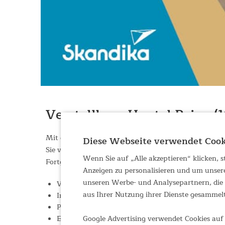
Verstellbare Hantel Paino (1
Mit der Skandika Paino zieht eine verstellbare Hante
Diese Webseite verwendet Cook
Sie vereint zwölf Gewichtsstufen von 1,5 bis 18,0 kg
Wenn Sie auf „Alle akzeptieren“ klicken,
Fortgeschrittene. Das intelligente Selbstverriegelu
Anzeigen zu personalisieren und um unser
unseren Werbe- und Analysepartnern, die d
Verstellbare Hantel mit 12 Gewichtsstufen von 1,5 
aus Ihrer Nutzung ihrer Dienste gesammel
Innovatives Schnellwechselsystem mit Selbstverr
Platzsparendes All-in-One-Design ersetzt zwölf se
Google Advertising verwendet Cookies auf 
Ergonomischer, rutschfester Griff für sicheren H