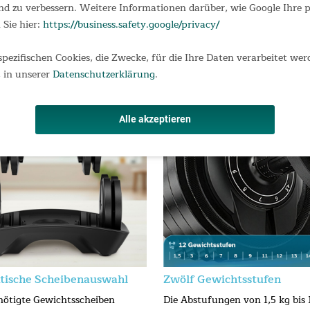
tstoff mit Edelstahl- und PP-Gewichtsscheiben
d zu verbessern. Weitere Informationen darüber, wie Google Ihre
zialablage für minimalen Platzbedarf
 Sie hier:
https://business.safety.google/privacy/
glichkeiten für alle Muskelgruppen
spezifischen Cookies, die Zwecke, für die Ihre Daten verarbeitet wer
 in unserer
Datenschutzerklärung
.
Alle akzeptieren
tische Scheibenauswahl
Zwölf Gewichtsstufen
nötigte Gewichtsscheiben
Die Abstufungen von 1,5 kg bis 