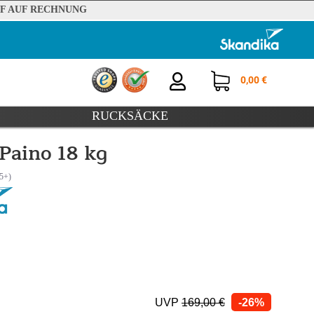
F AUF RECHNUNG
0,00 €
RUCKSÄCKE
Paino 18 kg
UVP
169,00 €
-26%