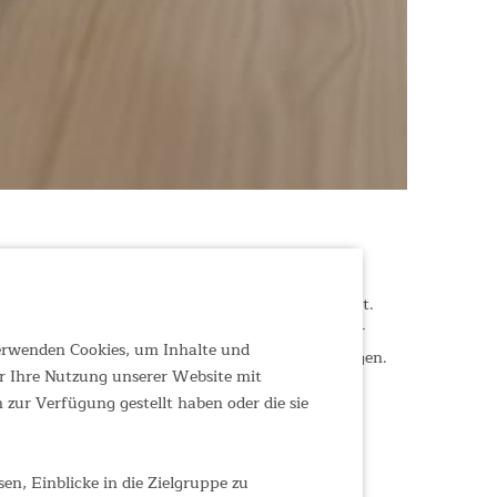
em und platzsparenden All-in-One-Design überzeugt.
reiche Übungen sowohl für Einsteiger als auch für
verwenden Cookies, um Inhalte und
r effektive Workouts ohne unnötige Unterbrechungen.
r Ihre Nutzung unserer Website mit
zur Verfügung gestellt haben oder die sie
n, Einblicke in die Zielgruppe zu