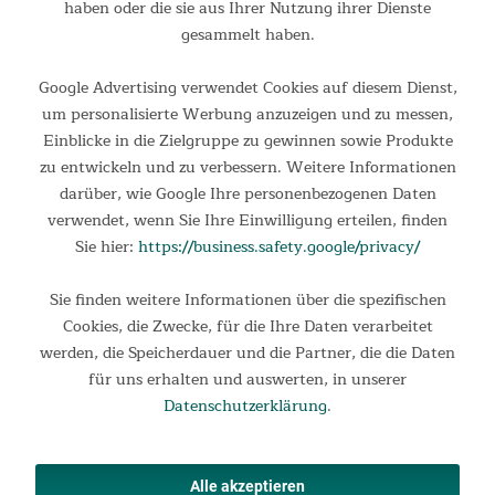
haben oder die sie aus Ihrer Nutzung ihrer Dienste
Der blitzschnelle Gewichtswechsel sorgt dafür, dass
gesammelt haben.
Trainingseinheiten nicht unnötig unterbrochen werden. Die
schrittweise Steigerung des Gewichts unterstützt zudem
Google Advertising verwendet Cookies auf diesem Dienst,
kontinuierliche Fortschritte und verhindert Überlastung
um personalisierte Werbung anzuzeigen und zu messen,
durch zu große Gewichtssprünge.
Einblicke in die Zielgruppe zu gewinnen sowie Produkte
zu entwickeln und zu verbessern. Weitere Informationen
darüber, wie Google Ihre personenbezogenen Daten
verwendet, wenn Sie Ihre Einwilligung erteilen, finden
Sie hier:
https://business.safety.google/privacy/
Sie finden weitere Informationen über die spezifischen
Cookies, die Zwecke, für die Ihre Daten verarbeitet
werden, die Speicherdauer und die Partner, die die Daten
für uns erhalten und auswerten, in unserer
Datenschutzerklärung
.
Alle akzeptieren