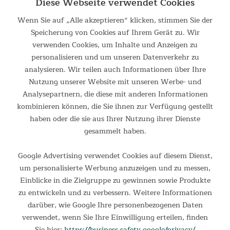
Diese Webseite verwendet Cookies
Abdeckung für Skandika Indoor-
Tischtennisplatte
Wenn Sie auf „Alle akzeptieren“ klicken, stimmen Sie der
Speicherung von Cookies auf Ihrem Gerät zu. Wir
Schütze deine Skandika Indoor Tischtennisplatte, wenn sie
verwenden Cookies, um Inhalte und Anzeigen zu
nicht verwendet wird, durch eine Abdeckung aus
personalisieren und um unseren Datenverkehr zu
hochwertigen und strapazierfähigen 100% Polyesterfasern.
analysieren. Wir teilen auch Informationen über Ihre
Dank des hochwertigen Fasermaterials hält diese Abdeckung
Nutzung unserer Website mit unseren Werbe- und
bombensicher – für umfassenden Schutz vor
Analysepartnern, die diese mit anderen Informationen
Umwelteinflüssen. Die Abdeckung schützt deine Skandika
kombinieren können, die Sie ihnen zur Verfügung gestellt
Tischtennisplatte vor Hausstaub, Kratzern und
haben oder die sie aus Ihrer Nutzung ihrer Dienste
Sonneneinstrahlung. Die Abdeckplane ist außerdem leicht zu
gesammelt haben.
reinigen - eine kurze Handwäsche und anschließendes
Trocknen in der Sonne genügen.
Google Advertising verwendet Cookies auf diesem Dienst,
um personalisierte Werbung anzuzeigen und zu messen,
Einfache Reinigung und Aufbewahrung: Einfach mit Wasser
Einblicke in die Zielgruppe zu gewinnen sowie Produkte
abwaschen und in der Sonne trocknen lassen. In der
zu entwickeln und zu verbessern. Weitere Informationen
mitgelieferten Kunststofftasche lässt sich die Schutzhülle
darüber, wie Google Ihre personenbezogenen Daten
anschließend bequem verstauen.
verwendet, wenn Sie Ihre Einwilligung erteilen, finden
Sie hier:
https://business.safety.google/privacy/
Die Abdeckung ist farbecht. Sie behält ihre Farbe auch bei