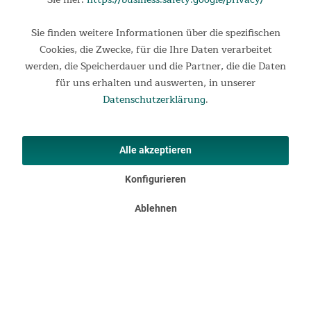
längerer Sonneneinstrahlung und andauernder Verwendung.
Sie finden weitere Informationen über die spezifischen
Abmessungen (LxBxH): 165 x 70 x 185 cm
Cookies, die Zwecke, für die Ihre Daten verarbeitet
100% reißfestes Polyethylenfaser-Material
werden, die Speicherdauer und die Partner, die die Daten
Passend für Skandika Indoor Tischtennisplatte (SF-
für uns erhalten und auswerten, in unserer
2600)
Datenschutzerklärung
.
Fixierung durch Zugsystem an der Unterseite
Wasserabweisend & farbecht
Inklusive praktischer Kunststofftasche
Alle akzeptieren
Konfigurieren
Produktsicherheit (Verantwortliche Person im EWR)
Ablehnen
Herstellername: MAX Trader GmbH
Herstelleradresse: Wilhelm-Beckmann-Straße 19, 45307
Essen, DE
E-Mail-Adresse:
service@maxtrader.de