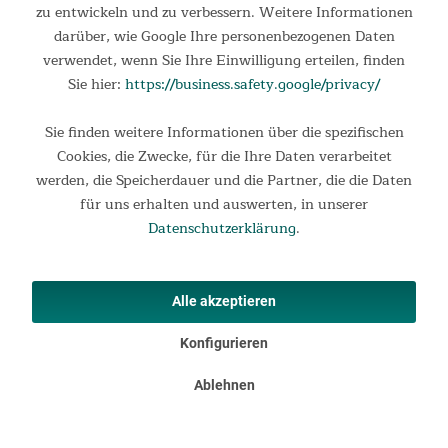
zu entwickeln und zu verbessern. Weitere Informationen
darüber, wie Google Ihre personenbezogenen Daten
Fitness und Entertainment
verwendet, wenn Sie Ihre Einwilligung erteilen, finden
Sie hier:
https://business.safety.google/privacy/
Der Computer verfügt über eine Bluetooth-Schnittstelle
sowie eine WiFi-Verbindung, um während des Trainings auf
Sie finden weitere Informationen über die spezifischen
den Funktionsbereich „Media" mit bereits vorinstallierten
Cookies, die Zwecke, für die Ihre Daten verarbeitet
Apps zugreifen zu können. Der Ton kann über die
werden, die Speicherdauer und die Partner, die die Daten
eingebauten Lautsprecher oder die eigenen Bluetooth-
für uns erhalten und auswerten, in unserer
Kopfhörer wiedergegeben werden. Eine Tablet-Halterung
Datenschutzerklärung
.
bewahrt das Endgerät während des Trainings sicher auf.
Alle akzeptieren
Konfigurieren
Ablehnen