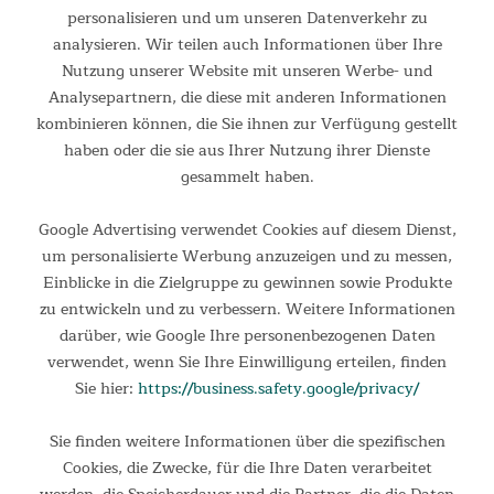
fünf Rollen ausgestattet ist ein schneller Wechsel des
personalisieren und um unseren Datenverkehr zu
Standorts für den Heimtrainer kein Problem, wobei
analysieren. Wir teilen auch Informationen über Ihre
Feststellbremsen an drei Rollen ein sicheres Training
Nutzung unserer Website mit unseren Werbe- und
garantieren. Das robuste Gerät ist belastbar bis zu einem
Analysepartnern, die diese mit anderen Informationen
Körpergewicht von 150 kg.
kombinieren können, die Sie ihnen zur Verfügung gestellt
haben oder die sie aus Ihrer Nutzung ihrer Dienste
gesammelt haben.
Google Advertising verwendet Cookies auf diesem Dienst,
um personalisierte Werbung anzuzeigen und zu messen,
Einblicke in die Zielgruppe zu gewinnen sowie Produkte
zu entwickeln und zu verbessern. Weitere Informationen
darüber, wie Google Ihre personenbezogenen Daten
verwendet, wenn Sie Ihre Einwilligung erteilen, finden
Sie hier:
https://business.safety.google/privacy/
Sie finden weitere Informationen über die spezifischen
Cookies, die Zwecke, für die Ihre Daten verarbeitet