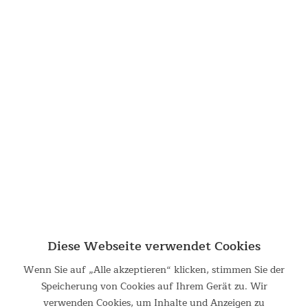
Diese Webseite verwendet Cookies
Wenn Sie auf „Alle akzeptieren“ klicken, stimmen Sie der
Stilsicher, standsicher und robust
Speicherung von Cookies auf Ihrem Gerät zu. Wir
Das Office Bike ist schlicht im Design und extrem stabil. Mit
verwenden Cookies, um Inhalte und Anzeigen zu