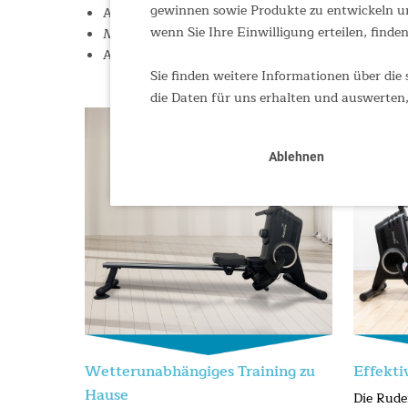
gewinnen sowie Produkte zu entwickeln un
Aufstellfunktion und integrierte Transportrollen
wenn Sie Ihre Einwilligung erteilen, finden
Max. Benutzergewicht 120 kg / Max. Körpergröße
Aufbaumaße 195 × 55 × 86 cm / Packmaß 142 × 53 
Sie finden weitere Informationen über die 
die Daten für uns erhalten und auswerten,
Ablehnen
Wetterunabhängiges Training zu
Effekti
Hause
Die Rude