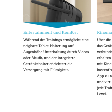
Entertainment und Komfort
Kinomap
Während des Trainings ermöglicht eine
Über die
neigbare Tablet-Halterung auf
das Gerä
Augenhöhe Unterhaltung durch Videos
verbund
oder Musik, und der integrierte
erhalten
Getränkehalter erleichtert die
mit Kino
Versorgung mit Flüssigkeit.
kostenfr
App zu t
und virt
jede Trai
Level.