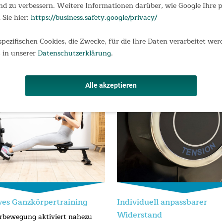
d zu verbessern. Weitere Informationen darüber, wie Google Ihre
 für eine platzsparende Aufbewahrung
 Sie hier:
https://business.safety.google/privacy/
 200 cm / Trinkflaschen-Halterung
× 21 cm / Gewicht 21,5 kg
spezifischen Cookies, die Zwecke, für die Ihre Daten verarbeitet wer
 in unserer
Datenschutzerklärung
.
Alle akzeptieren
ves Ganzkörpertraining
Individuell anpassbarer
Widerstand
rbewegung aktiviert nahezu