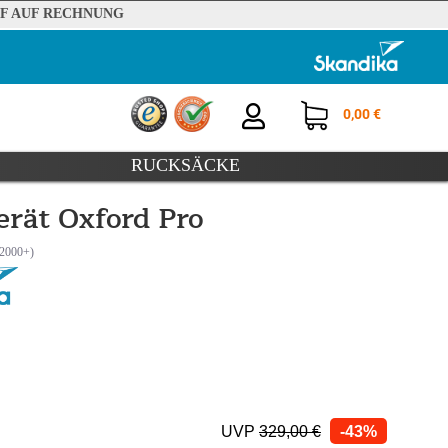
F AUF RECHNUNG
0,00 €
RUCKSÄCKE
erät Oxford Pro
UVP
329,00 €
-43%