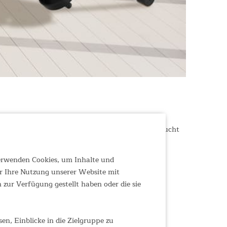
gern möchten. Die fließende Ruderbewegung beansprucht
undlage für eine gesündere Lebensweise schafft.
ning im eigenen Home-Studio an.
verwenden Cookies, um Inhalte und
r Ihre Nutzung unserer Website mit
zur Verfügung gestellt haben oder die sie
n, Einblicke in die Zielgruppe zu