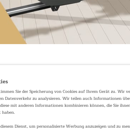
Trainingspartner für alle, die aktiv bleiben oder ihre Fitness stei
ies
ke. Das Ergebnis ist ein effektives Ganzkörpertraining, das die Gr
 Fitnessstudios bietet sich dieses Rudergerät perfekt für das Trai
 stimmen Sie der Speicherung von Cookies auf Ihrem Gerät zu. Wir 
en Datenverkehr zu analysieren. Wir teilen auch Informationen übe
 Zeit – auch als Zielparameter mit Countdown
iese mit anderen Informationen kombinieren können, die Sie ihnen 
evel – über zentral positionierten Drehknauf
t haben.
m mit 5 kg Schwungmassensystem
re Smartphone-/Tablet-Halterung
diesem Dienst, um personalisierte Werbung anzuzeigen und zu messe
ei für mehr virtuellen Trainingsspaß