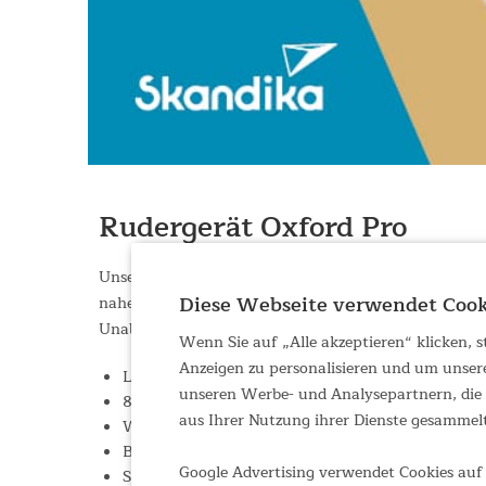
Rudergerät Oxford Pro
Unser Skandika Rudergerät Oxford Pro ist der ideale 
Diese Webseite verwendet Cook
nahezu alle Muskelgruppen und schont dabei die Gelen
Unabhängig vom Wetter oder den Öffnungszeiten eines
Wenn Sie auf „Alle akzeptieren“ klicken,
Anzeigen zu personalisieren und um unser
LCD-Anzeige für Ruderzüge, Distanz, Kalorien und
unseren Werbe- und Analysepartnern, die d
8 einstellbare Widerstandsstufen für alle Fitnessl
aus Ihrer Nutzung ihrer Dienste gesammel
Wartungsarmes, flüsterleises Magnetbremssyste
Bluetooth-Schnittstelle für App-Nutzung, neigba
Google Advertising verwendet Cookies auf 
Skandika Kunden nutzen Kinomap 30 Tage kostenfr