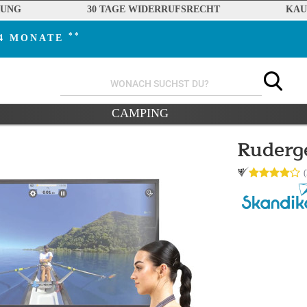
RUNG
30 TAGE WIDERRUFSRECHT
KAU
**
24 MONATE
CAMPING
Ruderg