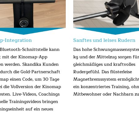
-Integration
Sanftes und leises Rudern
 Bluetooth-Schnittstelle kann
Das hohe Schwungmassensyste
t mit der Kinomap-App
kg und der Mittelzug sorgen für
en werden. Skandika Kunden
gleichmäßiges und kraftvolles
 durch die Gold-Partnerschaft
Rudergefühl. Das flüsterleise
map einen Code, um 30 Tage
Magnetbremssystem ermöglicht
ei die Vollversion der Kinomap
ein konzentriertes Training, oh
esten. Live-Videos, Coachings
Mitbewohner oder Nachbarn zu 
uelle Trainingsvideos bringen
ningseinheit auf ein neues