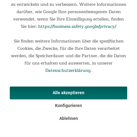
Fester Halt beim Training
zu entwickeln und zu verbessern. Weitere Informationen
darüber, wie Google Ihre personenbezogenen Daten
Rutschfeste Fußauflagen mit verstellbaren Klettgurten
verwendet, wenn Sie Ihre Einwilligung erteilen, finden
bieten festen Halt bei jedem Ruderzug und sorgen für
Sie hier:
https://business.safety.google/privacy/
maximale Sicherheit.
Sie finden weitere Informationen über die spezifischen
Cookies, die Zwecke, für die Ihre Daten verarbeitet
werden, die Speicherdauer und die Partner, die die Daten
für uns erhalten und auswerten, in unserer
Datenschutzerklärung
.
Alle akzeptieren
Konfigurieren
Ablehnen