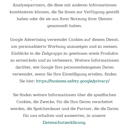
Analysepartnern, die diese mit anderen Informationen
kombinieren können, die Sie ihnen zur Verfügung gestellt
haben oder die sie aus Ihrer Nutzung ihrer Dienste
gesammelt haben.
Google Advertising verwendet Cookies auf diesem Dienst,
um personalisierte Werbung anzuzeigen und zu messen,
Einblicke in die Zielgruppe zu gewinnen sowie Produkte
zu entwickeln und zu verbessern. Weitere Informationen
darüber, wie Google Ihre personenbezogenen Daten
verwendet, wenn Sie Ihre Einwilligung erteilen, finden
Sie hier:
https://business.safety.google/privacy/
Stabile Konstruktion
Die geschmeidige Laufschiene mit Double-Slide-Konstruktion
Sie finden weitere Informationen über die spezifischen
ist besonders stabil und robust. Damit ist eine sichere
Cookies, die Zwecke, für die Ihre Daten verarbeitet
Nutzung für Personen mit einer Körpergröße bis 200 cm und
werden, die Speicherdauer und die Partner, die die Daten
einem maximalen Gewicht bis zu 150 kg möglich.
für uns erhalten und auswerten, in unserer
Datenschutzerklärung
.