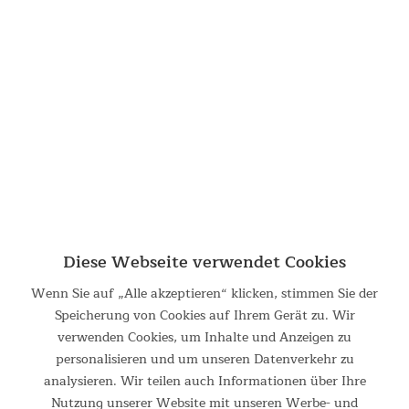
Echtholz-Design
Das Lykke besticht nicht nur durch seine klare
Linienführung, sondern auch durch das wunderschöne
Holzmaterial. Aus europäischem Buchenholz gefertigt,
schmückt das Rudergerät jeden Raum – ob ein voll
ausgestatteter Sportkeller oder das gewöhnliche
Wohnzimmer.
Diese Webseite verwendet Cookies
Wenn Sie auf „Alle akzeptieren“ klicken, stimmen Sie der
Speicherung von Cookies auf Ihrem Gerät zu. Wir
verwenden Cookies, um Inhalte und Anzeigen zu
personalisieren und um unseren Datenverkehr zu
analysieren. Wir teilen auch Informationen über Ihre
Nutzung unserer Website mit unseren Werbe- und