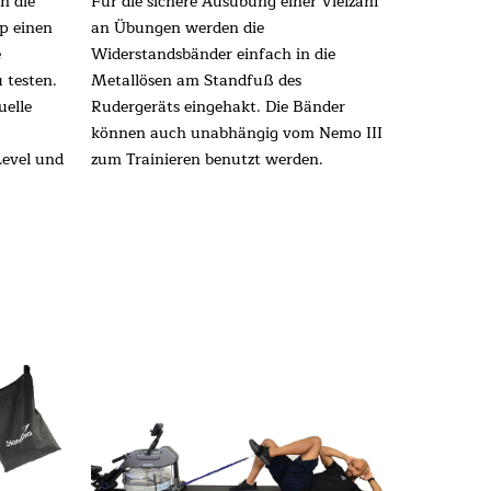
h die
Für die sichere Ausübung einer Vielzahl
p einen
an Übungen werden die
e
Widerstandsbänder einfach in die
 testen.
Metallösen am Standfuß des
uelle
Rudergeräts eingehakt. Die Bänder
können auch unabhängig vom Nemo III
Level und
zum Trainieren benutzt werden.