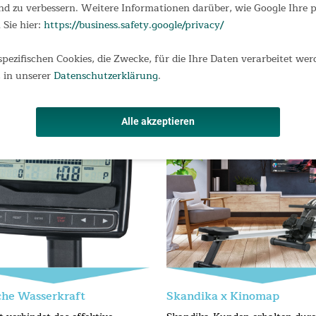
n bequemes Monitoring des Pulses
d zu verbessern. Weitere Informationen darüber, wie Google Ihre
n oder in Kombination miteinander genutzt werden
 Sie hier:
https://business.safety.google/privacy/
 Handgriffen, Knöchelmanschetten und Soft-Grip-Stange
sbänder (mit und ohne Rudergerät) auf der Skandika Webseite
spezifischen Cookies, die Zwecke, für die Ihre Daten verarbeitet wer
 in unserer
Datenschutzerklärung
.
Alle akzeptieren
che Wasserkraft
Skandika x Kinomap