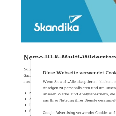
Nemo III & Multi-Widersta
Nun auch im Set erhältlich: Unser Wasserrudergerät
Diese Webseite verwendet Cook
Ganzkörper-Workout. In Kombination mit den Skandik
Wenn Sie auf „Alle akzeptieren“ klicken,
ausdauer steigern und das Herz-Kreislauf-System und
Anzeigen zu personalisieren und um unser
Nemo III – langlebig und hochwertig für ein effek
unseren Werbe- und Analysepartnern, die d
Mit Wasserwiderstand für ein naturnahes Workou
aus Ihrer Nutzung ihrer Dienste gesammel
LCD-Computer, Tablet-/Smartphone-Halterung, A
Skandika-Kunden nutzen Kinomap 60 Tage kostenf
Google Advertising verwendet Cookies auf 