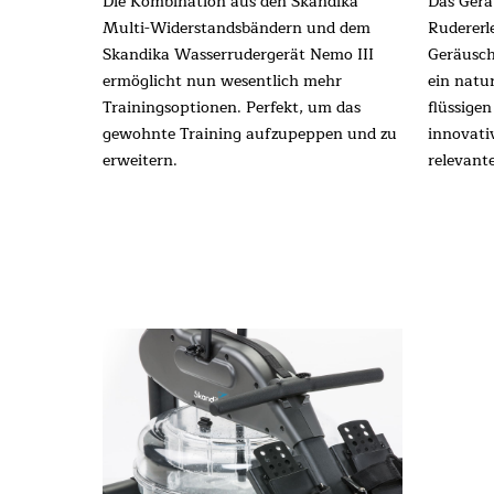
Die Kombination aus den Skandika
Das Gerä
Multi-Widerstandsbändern und dem
Rudererl
Skandika Wasserrudergerät Nemo III
Geräusch
ermöglicht nun wesentlich mehr
ein natu
Trainingsoptionen. Perfekt, um das
flüssige
gewohnte Training aufzupeppen und zu
innovati
erweitern.
relevant