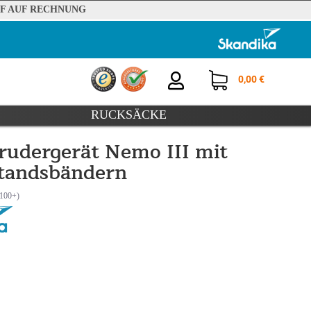
F AUF RECHNUNG
0,00 €
RUCKSÄCKE
rudergerät Nemo III mit
tandsbändern