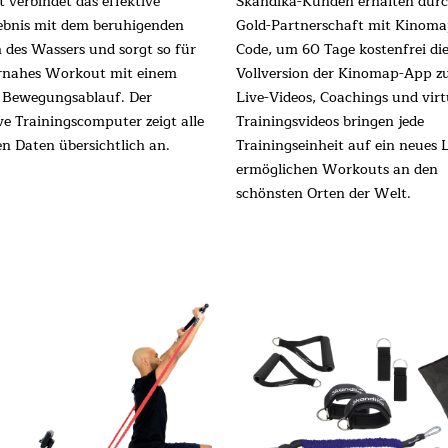
t verbindet das effektive
Skandika-Kunden erhalten durc
ebnis mit dem beruhigenden
Gold-Partnerschaft mit Kinoma
 des Wassers und sorgt so für
Code, um 60 Tage kostenfrei di
rnahes Workout mit einem
Vollversion der Kinomap-App zu
n Bewegungsablauf. Der
Live-Videos, Coachings und virt
ve Trainingscomputer zeigt alle
Trainingsvideos bringen jede
en Daten übersichtlich an.
Trainingseinheit auf ein neues 
ermöglichen Workouts an den
schönsten Orten der Welt.