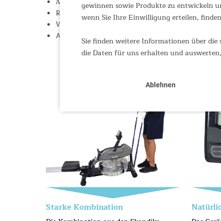
Mit integriertem Empfänger und Brustgurt für ei
gewinnen sowie Produkte zu entwickeln un
Rudergerät und Widerstandsbänder können einzel
wenn Sie Ihre Einwilligung erteilen, finden
Widerstandsbänder in zwei Längen, komplett mit
Ausführlicher Trainings-Guide für die Widerstand
Sie finden weitere Informationen über die 
die Daten für uns erhalten und auswerten,
Ablehnen
Starke Kombination
Natürli