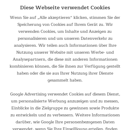
der Kinomap App zu testen. Live-Videos, Coachings und
Diese Webseite verwendet Cookies
virtuelle Trainingsvideos bringen jede Trainingseinheit auf ein
Wenn Sie auf „Alle akzeptieren“ klicken, stimmen Sie der
neues Level.
Speicherung von Cookies auf Ihrem Gerät zu. Wir
verwenden Cookies, um Inhalte und Anzeigen zu
personalisieren und um unseren Datenverkehr zu
analysieren. Wir teilen auch Informationen über Ihre
Nutzung unserer Website mit unseren Werbe- und
Analysepartnern, die diese mit anderen Informationen
kombinieren können, die Sie ihnen zur Verfügung gestellt
haben oder die sie aus Ihrer Nutzung ihrer Dienste
gesammelt haben.
Google Advertising verwendet Cookies auf diesem Dienst,
um personalisierte Werbung anzuzeigen und zu messen,
Einblicke in die Zielgruppe zu gewinnen sowie Produkte
zu entwickeln und zu verbessern. Weitere Informationen
darüber, wie Google Ihre personenbezogenen Daten
verwendet, wenn Sie Ihre Einwilligung erteilen, finden