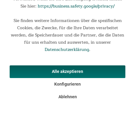
Sie hier:
https://business.safety.google/privacy/
Sie finden weitere Informationen über die spezifischen
Cookies, die Zwecke, für die Ihre Daten verarbeitet
Pulsempfänger
werden, die Speicherdauer und die Partner, die die Daten
für uns erhalten und auswerten, in unserer
Der integrierte Pulsempfänger arbeitet mit allen gängigen 5,3
Datenschutzerklärung
.
kHz Brustgurten (separat erhältlich). So lässt sich der Puls
vom Brustgurt auf den Trainingscomputer übertragen und
überwachen, um das Training noch effektiver zu gestalten.
Alle akzeptieren
Konfigurieren
Ablehnen