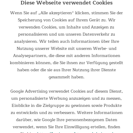
3D-Vibration + Faszientraining
Diese Webseite verwendet Cookies
Amplitude oszillierend: 11 mm
Wenn Sie auf „Alle akzeptieren“ klicken, stimmen Sie der
Amplitude linear: 8 mm
Speicherung von Cookies auf Ihrem Gerät zu. Wir
Frequenz oszillierend: 7,7 – 12,0 Hz
verwenden Cookies, um Inhalte und Anzeigen zu
Frequenz linear: 5,7 – 10,3 Hz
personalisieren und um unseren Datenverkehr zu
Curved Technology
3 computergesteuerte Trainingsprogramme + 3
analysieren. Wir teilen auch Informationen über Ihre
manuelle Modi
Nutzung unserer Website mit unseren Werbe- und
Geschwindigkeitslevel / Trainingsstufen: 60
Analysepartnern, die diese mit anderen Informationen
Smart LEDs
kombinieren können, die Sie ihnen zur Verfügung gestellt
Rutschfeste Trainingsfläche: 620 x 360 mm
haben oder die sie aus Ihrer Nutzung ihrer Dienste
LCD-Fernbedienung
gesammelt haben.
3 Watt Bluetooth-Lautsprecher
Trainingsgurte
Google Advertising verwendet Cookies auf diesem Dienst,
You Tube Trainingsvideos
um personalisierte Werbung anzuzeigen und zu messen,
Max. Benutzergewicht: 125 kg
Einblicke in die Zielgruppe zu gewinnen sowie Produkte
Aufstellmaß: 660 x 400 x 130 mm
zu entwickeln und zu verbessern. Weitere Informationen
Gewicht: 16,5 kg
darüber, wie Google Ihre personenbezogenen Daten
verwendet, wenn Sie Ihre Einwilligung erteilen, finden