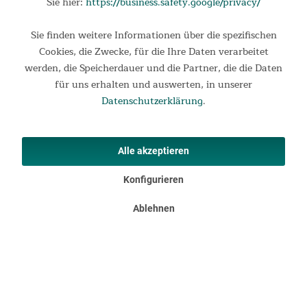
Sie hier:
https://business.safety.google/privacy/
Produktsicherheit (Verantwortliche Person im EWR)
Herstellername: MAX Trader GmbH
Sie finden weitere Informationen über die spezifischen
Herstelleradresse: Wilhelm-Beckmann-Straße 19, 45307
Cookies, die Zwecke, für die Ihre Daten verarbeitet
Essen, DE
werden, die Speicherdauer und die Partner, die die Daten
E-Mail-Adresse:
service@maxtrader.de
für uns erhalten und auswerten, in unserer
Datenschutzerklärung
.
Produktbewertungen in unserem
Onlineshop
Alle akzeptieren
Konfigurieren
4.88
New content loaded
Basierend auf 8 Bewertungen
Ablehnen
Suchen:
Sortieren
Produktbewertungen