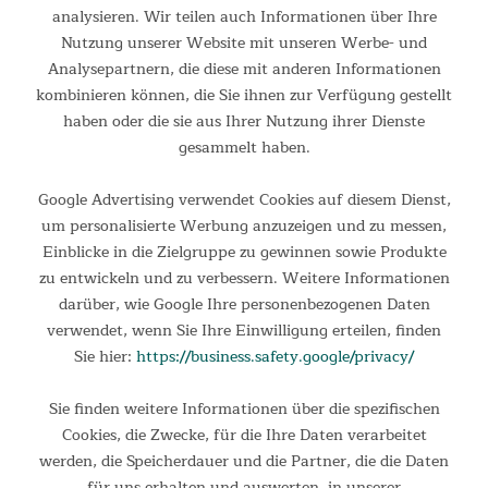
analysieren. Wir teilen auch Informationen über Ihre
Winter-Schlafkabine Gotland 6 Protect
Nutzung unserer Website mit unseren Werbe- und
Analysepartnern, die diese mit anderen Informationen
Gotland 6 Protect Winter-Schlafkabine Wer auch in der kalten
kombinieren können, die Sie ihnen zur Verfügung gestellt
Jahreszeit campen gehen möchte, muss sich auf kühle Nächte
vorbereiten. Dafür gibt es jetzt die Lösung: die Winter-
haben oder die sie aus Ihrer Nutzung ihrer Dienste
Schlafkabine für die Gotland 6 Zelte von Skandika!...
gesammelt haben.
129,00 €
UVP 149,00 €
Google Advertising verwendet Cookies auf diesem Dienst,
um personalisierte Werbung anzuzeigen und zu messen,
Einblicke in die Zielgruppe zu gewinnen sowie Produkte
zu entwickeln und zu verbessern. Weitere Informationen
darüber, wie Google Ihre personenbezogenen Daten
verwendet, wenn Sie Ihre Einwilligung erteilen, finden
Sie hier:
https://business.safety.google/privacy/
Sie finden weitere Informationen über die spezifischen
Cookies, die Zwecke, für die Ihre Daten verarbeitet
werden, die Speicherdauer und die Partner, die die Daten
für uns erhalten und auswerten, in unserer