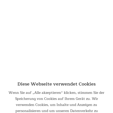
Familienzelt SKANDIKA Nimbus 1
|
Familienzelt SKANDIKA
Turin 12
Verwandte Suchbegriffe:
familienzelt
|
familienzelte
|
schlafkabinen
|
schlafkabine
|
familienzelten
|
sch
|
familien
|
familie
Filtern
Diese Webseite verwendet Cookies
Wenn Sie auf „Alle akzeptieren“ klicken, stimmen Sie der
Speicherung von Cookies auf Ihrem Gerät zu. Wir
verwenden Cookies, um Inhalte und Anzeigen zu
personalisieren und um unseren Datenverkehr zu