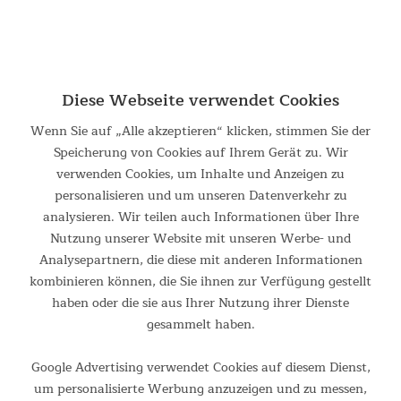
Skandika Regatta Multi Gym
Verwandte Suchbegriffe:
multi
|
multispace
|
multifunktionaler
|
multishop
|
multifunktionsgerät
|
multifunctions
|
multiplayer
|
multiples
Diese Webseite verwendet Cookies
Wenn Sie auf „Alle akzeptieren“ klicken, stimmen Sie der
Filtern
Speicherung von Cookies auf Ihrem Gerät zu. Wir
verwenden Cookies, um Inhalte und Anzeigen zu
personalisieren und um unseren Datenverkehr zu
analysieren. Wir teilen auch Informationen über Ihre
Nutzung unserer Website mit unseren Werbe- und
Analysepartnern, die diese mit anderen Informationen
kombinieren können, die Sie ihnen zur Verfügung gestellt
haben oder die sie aus Ihrer Nutzung ihrer Dienste
gesammelt haben.
Google Advertising verwendet Cookies auf diesem Dienst,
um personalisierte Werbung anzuzeigen und zu messen,