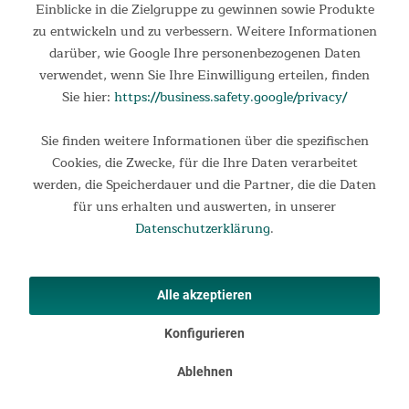
Multi-Widerstandsbänder Set
Einblicke in die Zielgruppe zu gewinnen sowie Produkte
zu entwickeln und zu verbessern. Weitere Informationen
Fitnessbänder-Set mit drei Widerstandsstufen für das
darüber, wie Google Ihre personenbezogenen Daten
Ganzkörpertraining Das Skandika Multi-Widerstandsbänder
verwendet, wenn Sie Ihre Einwilligung erteilen, finden
Set erfüllt alle Wünsche für ein effizientes
Ganzkörpertraining. Es ist handlich und kompakt, ist immer
Sie hier:
https://business.safety.google/privacy/
und überall...
49,95 €
Sie finden weitere Informationen über die spezifischen
UVP 59,95 €
Cookies, die Zwecke, für die Ihre Daten verarbeitet
werden, die Speicherdauer und die Partner, die die Daten
für uns erhalten und auswerten, in unserer
Datenschutzerklärung
.
Alle akzeptieren
Konfigurieren
Informationen
Ablehnen
Rechtliches