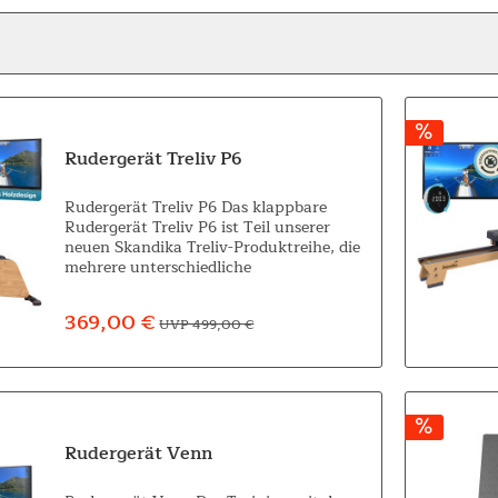
Rudergerät Treliv P6
Rudergerät Treliv P6 Das klappbare
Rudergerät Treliv P6 ist Teil unserer
neuen Skandika Treliv-Produktreihe, die
mehrere unterschiedliche
Trainingsgeräte im gleichen Stil vereint.
Typisch für die hochwertige Treliv-
369,00 €
UVP 499,00 €
Reihe...
Rudergerät Venn