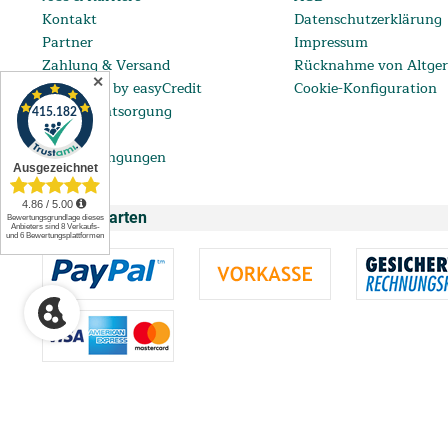
Kontakt
Datenschutzerklärung
Partner
Impressum
Zahlung & Versand
Rücknahme von Altger
✕
ratenkauf by easyCredit
Cookie-Konfiguration
Batterieentsorgung
FAQ
Lieferbedingungen
Zahlungsarten
** Ab einem Bestellwert von 99 € bis 5.000 € mit einem eff. Jahreszins vo