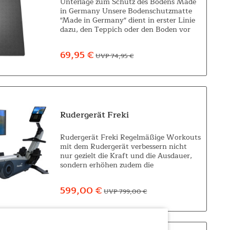
Unterlage zum Schutz des Bodens Made
in Germany Unsere Bodenschutzmatte
"Made in Germany" dient in erster Linie
dazu, den Teppich oder den Boden vor
unschönen Druckstellen, Kerben oder
Kratzern, die beim Gebrauch von
69,95 €
UVP 74,95 €
Fitnessgeräten...
Rudergerät Freki
Rudergerät Freki Regelmäßige Workouts
mit dem Rudergerät verbessern nicht
nur gezielt die Kraft und die Ausdauer,
sondern erhöhen zudem die
Grundfitness, und tragen somit
automatisch zu einer gesünderen
599,00 €
UVP 799,00 €
Lebensweise bei....