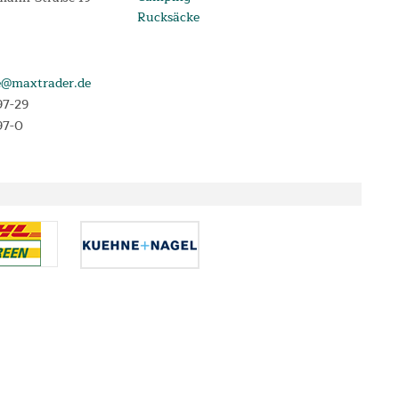
Rucksäcke
e@maxtrader.de
97-29
97-0
e, die im Angebotszeitraum abgeschlossen werden. Laufzeit 3, 6, 12 oder 24