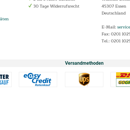
30 Tage Widerrufsrecht
45307 Essen
Deutschland
äten
E-Mail:
servic
Fax: 0201 102
Tel.: 0201 102
Versandmethoden
* Alle Preise inkl. Mehrwertsteuer und
Versandkosten
n 0,00% p.a. und einem festen Sollzinssatz von 0,00% p.a. für Darlehensverträg