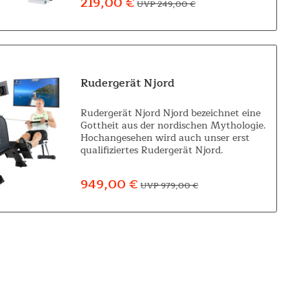
219,00 €
UVP 249,00 €
werden bei der...
Rudergerät Njord
Rudergerät Njord Njord bezeichnet eine
Gottheit aus der nordischen Mythologie.
Hochangesehen wird auch unser erst
qualifiziertes Rudergerät Njord.
Unabhängig vom Wetter oder den
Öffnungszeiten eines Fitnessstudios
949,00 €
UVP 979,00 €
bietet sich...