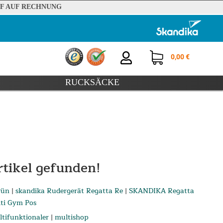
F AUF RECHNUNG
0,00 €
RUCKSÄCKE
tikel gefunden!
rün
|
skandika Rudergerät Regatta Re
|
SKANDIKA Regatta
ti Gym Pos
tifunktionaler
|
multishop