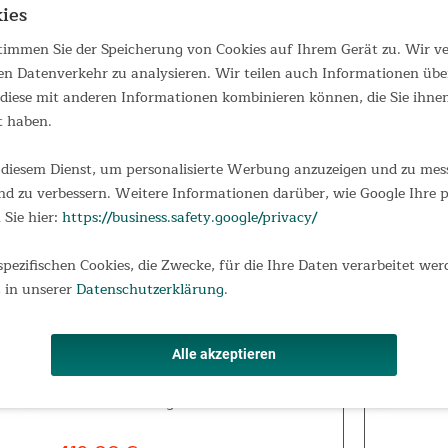
ies
Rudergerät Freki Plus
 stimmen Sie der Speicherung von Cookies auf Ihrem Gerät zu. Wir 
en Datenverkehr zu analysieren. Wir teilen auch Informationen übe
Rudergerät Freki Plus Rudern ist ein
iese mit anderen Informationen kombinieren können, die Sie ihnen 
gelenkschonendes Ganzkörpertraining,
das schnell zu einer gesünderen
t haben.
Lebensweise verhilft. Bei einem
Ruderschlag werden die wichtigsten
diesem Dienst, um personalisierte Werbung anzuzeigen und zu messe
Muskelgruppen in Armen, Rumpf und
749,00 €
UVP 929,00 €
den Beinen gestärkt....
d zu verbessern. Weitere Informationen darüber, wie Google Ihre
 Sie hier:
https://business.safety.google/privacy/
spezifischen Cookies, die Zwecke, für die Ihre Daten verarbeitet wer
 in unserer
Datenschutzerklärung
.
Rudergerät Rovek
Rudergerät Rovek Das Rudergerät Rovek
Alle akzeptieren
von Skandika ist ein stilvolles und
praktisches Gerät für zuhause. Die
Holzelemente fügen sich harmonisch in
jede Einrichtung ein, und die praktische
Klappfunktion sorgt für ein einfaches...