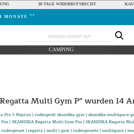
RUNG
30 TAGE WIDERRUFSRECHT
KAU
**
24 MONATE
CAMPING
 Regatta Multi Gym P" wurden
14
Ar
ta Pro 5 Neptun
|
rudergerät skandika gym
|
skandika multispace g
 Pos
|
SKANDIKA Regatta Multi Gym Pos
|
SKANDIKA Regatta Mul
rudergeraet
|
regatta
|
multi
|
gym
|
rudergeraete
|
multispace
|
mul