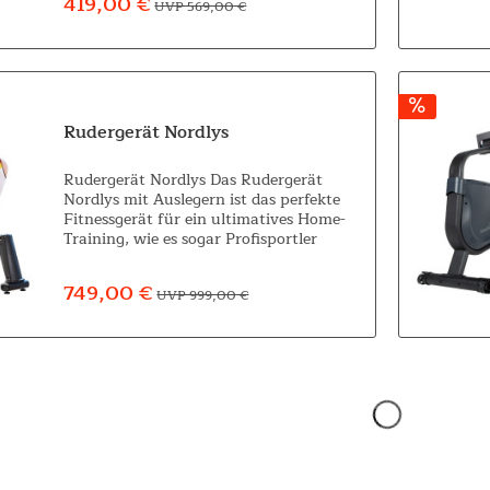
419,00 €
UVP 569,00 €
Rudergerät Nordlys
Rudergerät Nordlys Das Rudergerät
Nordlys mit Auslegern ist das perfekte
Fitnessgerät für ein ultimatives Home-
Training, wie es sogar Profisportler
absolvieren. Doch auch Einsteiger
können sich mit Nordlys gezielt
749,00 €
UVP 999,00 €
auspowern und...