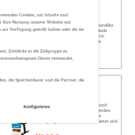
Rudergerät Oxford Pro
verwenden Cookies, um Inhalte und
r Ihre Nutzung unserer Website mit
Rudergerät Oxford Pro Unser Skandika
zur Verfügung gestellt haben oder die sie
Rudergerät Oxford Pro ist der ideale
Trainingspartner für alle, die aktiv
bleiben oder ihre Fitness steigern
möchten. Die fließende Ruderbewegung
n, Einblicke in die Zielgruppe zu
beansprucht nahezu alle Muskelgruppen
189,00 €
UVP 329,00 €
und...
 personenbezogenen Daten verwendet,
den, die Speicherdauer und die Partner, die
Rudergerät Venn P5-M
Rudergerät Venn P5-M Wer fit und
Konfigurieren
gesund bleiben oder es wieder werden
möchte, kommt um regelmäßige
Bewegung nicht herum. Dabei bietet sich
ein Training auf dem Rudergerät Venn
ideal an. Nahezu alle Muskelgruppen