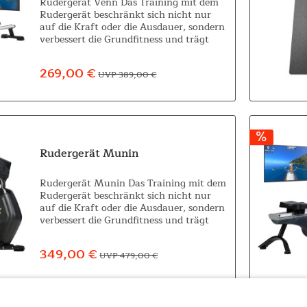
Rudergerät Venn Das Training mit dem
Rudergerät beschränkt sich nicht nur
auf die Kraft oder die Ausdauer, sondern
verbessert die Grundfitness und trägt
automatisch zu einer gesünderen
Lebensweise bei. Venn ist Schwedisch
269,00 €
UVP 389,00 €
für...
Rudergerät Munin
Rudergerät Munin Das Training mit dem
Rudergerät beschränkt sich nicht nur
auf die Kraft oder die Ausdauer, sondern
verbessert die Grundfitness und trägt
automatisch zu einer gesünderen
Lebensweise bei. Clevere...
349,00 €
UVP 479,00 €