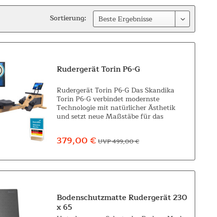
Sortierung:
Rudergerät Torin P6-G
Rudergerät Torin P6-G Das Skandika
Torin P6-G verbindet modernste
Technologie mit natürlicher Ästhetik
und setzt neue Maßstäbe für das
Training zu Hause. Das Rudergerät aus
massivem Buchenholz überzeugt durch
379,00 €
UVP 499,00 €
seine...
Bodenschutzmatte Rudergerät 230
x 65