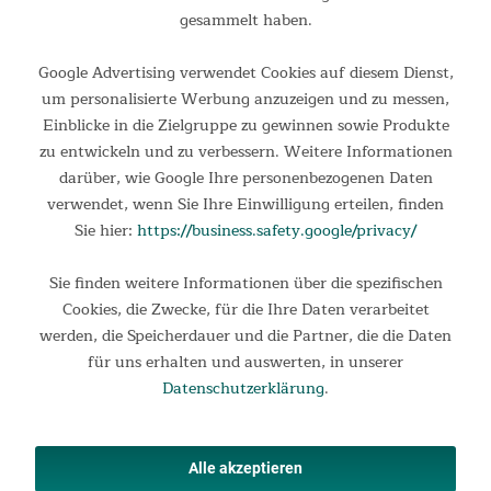
749,00 €
UVP 929,00 €
gesammelt haben.
Google Advertising verwendet Cookies auf diesem Dienst,
um personalisierte Werbung anzuzeigen und zu messen,
Einblicke in die Zielgruppe zu gewinnen sowie Produkte
zu entwickeln und zu verbessern. Weitere Informationen
darüber, wie Google Ihre personenbezogenen Daten
verwendet, wenn Sie Ihre Einwilligung erteilen, finden
Sie hier:
https://business.safety.google/privacy/
Sie finden weitere Informationen über die spezifischen
Rudergerät Njord
Cookies, die Zwecke, für die Ihre Daten verarbeitet
werden, die Speicherdauer und die Partner, die die Daten
Rudergerät Njord Njord bezeichnet eine Gottheit aus der
für uns erhalten und auswerten, in unserer
nordischen Mythologie. Hochangesehen wird auch unser erst
Datenschutzerklärung
.
qualifiziertes Rudergerät Njord. Unabhängig vom Wetter oder
den Öffnungszeiten eines Fitnessstudios bietet sich...
949,00 €
UVP 979,00 €
Alle akzeptieren