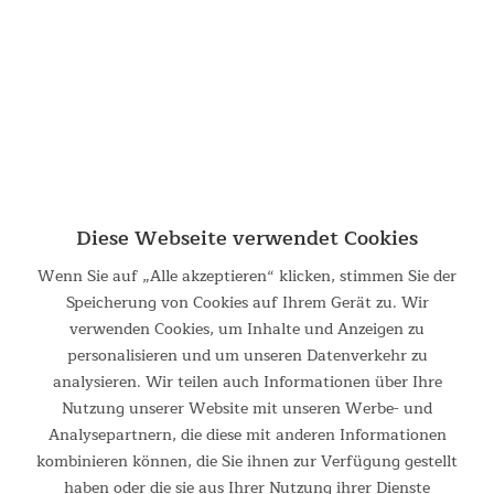
599,00 €
UVP 799,00 €
Diese Webseite verwendet Cookies
Wenn Sie auf „Alle akzeptieren“ klicken, stimmen Sie der
Speicherung von Cookies auf Ihrem Gerät zu. Wir
verwenden Cookies, um Inhalte und Anzeigen zu
Rudergerät Freki Plus
personalisieren und um unseren Datenverkehr zu
analysieren. Wir teilen auch Informationen über Ihre
Rudergerät Freki Plus Rudern ist ein gelenkschonendes
Nutzung unserer Website mit unseren Werbe- und
Ganzkörpertraining, das schnell zu einer gesünderen
Lebensweise verhilft. Bei einem Ruderschlag werden die
Analysepartnern, die diese mit anderen Informationen
wichtigsten Muskelgruppen in Armen, Rumpf und den Beinen
kombinieren können, die Sie ihnen zur Verfügung gestellt
gestärkt....
haben oder die sie aus Ihrer Nutzung ihrer Dienste