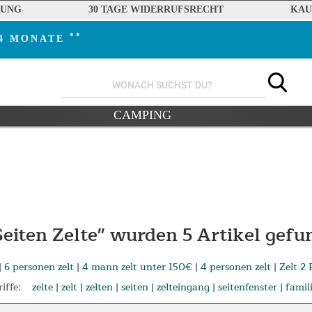
RUNG
30 TAGE WIDERRUFSRECHT
KAU
**
24 MONATE
CAMPING
Seiten Zelte" wurden
5
Artikel gefu
|
6 personen zelt
|
4 mann zelt unter 150€
|
4 personen zelt
|
Zelt 2
iffe:
zelte
|
zelt
|
zelten
|
seiten
|
zelteingang
|
seitenfenster
|
famil