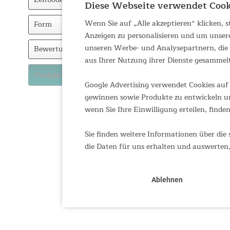
Diese Webseite verwendet Cook
5000
Wenn Sie auf „Alle akzeptieren“ klicken,
Eingenähter Zeltboden
Form
Anzeigen zu personalisieren und um unser
Einlegeboden
unseren Werbe- und Analysepartnern, die d
Tipi
Bewertung
aus Ihrer Nutzung ihrer Dienste gesammel
Tunnel
& mehr
Produkte anzeigen
Google Advertising verwendet Cookies auf 
& mehr
gewinnen sowie Produkte zu entwickeln un
& mehr
wenn Sie Ihre Einwilligung erteilen, finden
& mehr
Sie finden weitere Informationen über die 
die Daten für uns erhalten und auswerten,
Ablehnen