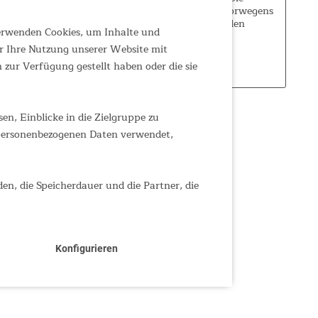
Provinz Nordland im Norden Norwegens
ist bekannt für ihre extrem steilen
verwenden Cookies, um Inhalte und
Berghänge und felsigen Klippen und
somit der perfekte Namensgeber für das
r Ihre Nutzung unserer Website mit
399,00 €
UVP 519,00 €
Skandika Zelt...
zur Verfügung gestellt haben oder die sie
n, Einblicke in die Zielgruppe zu
 personenbezogenen Daten verwendet,
den, die Speicherdauer und die Partner, die
Konfigurieren