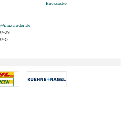
Rucksäcke
e@maxtrader.de
97-29
97-0
e, die im Angebotszeitraum abgeschlossen werden. Laufzeit 3, 6, 12 oder 24