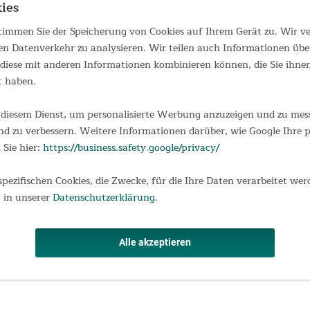
ies
Skandika Helsinki 6 lieben! Dieses clevere
Tunnelzelt überzeugt mit einer
 stimmen Sie der Speicherung von Cookies auf Ihrem Gerät zu. Wir 
versetzbaren Frontwand, die nicht nur
schnell und einfach ein- und ausgezippt
en Datenverkehr zu analysieren. Wir teilen auch Informationen übe
289,00 €
UVP 399,00 €
werden...
iese mit anderen Informationen kombinieren können, die Sie ihnen 
t haben.
diesem Dienst, um personalisierte Werbung anzuzeigen und zu messe
d zu verbessern. Weitere Informationen darüber, wie Google Ihre
Autozelt Pitea XL Up
 Sie hier:
https://business.safety.google/privacy/
4-Personen-Zelt mit Sonnensegel und
spezifischen Cookies, die Zwecke, für die Ihre Daten verarbeitet wer
200 cm Stehhöhe Große Freiheit ganz
ohne Camper! Ob für spontane
 in unserer
Datenschutzerklärung
.
Campingabenteuer, unvergessliche
Roadtrips oder Sommerurlaube in der
Natur: mit den Pitea Auto-Vorzelten von
349,00 €
UVP 449,00 €
Skandika wird...
Alle akzeptieren