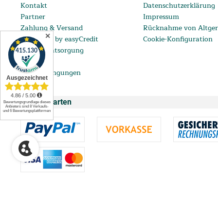
Kontakt
Datenschutzerklärung
Partner
Impressum
Zahlung & Versand
Rücknahme von Altger
✕
ratenkauf by easyCredit
Cookie-Konfiguration
Batterieentsorgung
FAQ
Lieferbedingungen
Zahlungsarten
** Ab einem Bestellwert von 99 € bis 5.000 € mit einem eff. Jahreszins vo