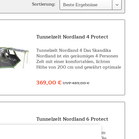
Sortierung:
Tunnelzelt Nordland 4 Protect
Tunnelzelt Nordland 4 Das Skandika
Nordland ist ein geräumiges 4 Personen
Zelt mit einer komfortablen, lichten
Höhe von 200 cm und gewährt optimale
Bewegungsfreiheit. Das geräumige
Nordland ist durch sein besonders...
369,00 €
UVP 489,00 €
Tunnelzelt Nordland 6 Protect
6-Personen-Zelt mit eingenähtem
Zeltboden und drei Eingängen Die