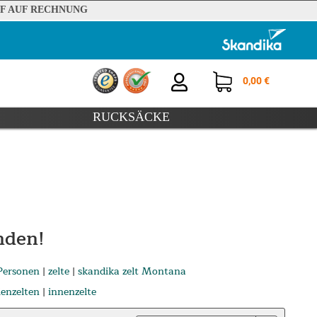
F AUF RECHNUNG
0,00 €
RUCKSÄCKE
nden!
 Personen
|
zelte
|
skandika zelt Montana
ienzelten
|
innenzelte