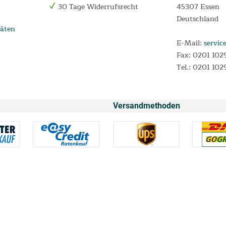
30 Tage Widerrufsrecht
45307 Essen
Deutschland
äten
E-Mail:
servic
Fax: 0201 102
Tel.: 0201 102
Versandmethoden
* Alle Preise inkl. Mehrwertsteuer und
Versandkosten
n 0,00% p.a. und einem festen Sollzinssatz von 0,00% p.a. für Darlehensverträg