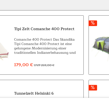
Tipi Zelt Comanche 400 Protect
Comanche 400 Protect Das Skandika
Tipi Comanche 400 Protect ist eine
gelungene Modernisierung einer
traditionellen Indianerbehausung und
eine großzügige Alternative zu
herkömmlichen Zeltformen für das
179,00 €
UVP 269,00 €
gewisse Etwas an...
Tunnelzelt Helsinki 6
Helsinki 6 Wer Flexibilität und
Bewegungsfreiheit liebt, wird das