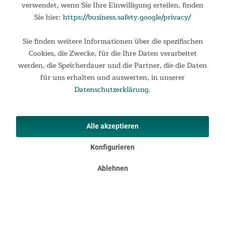
Leben gern, schlittere übers Eis und rolle eure Sorgen zu einem
verwendet, wenn Sie Ihre Einwilligung erteilen, finden
Schneemann. Kennst Du das auch? Die langersehnte...
Sie hier:
https://business.safety.google/privacy/
41,95 €
UVP 54,95 €
Sie finden weitere Informationen über die spezifischen
Cookies, die Zwecke, für die Ihre Daten verarbeitet
werden, die Speicherdauer und die Partner, die die Daten
für uns erhalten und auswerten, in unserer
Datenschutzerklärung
.
Alle akzeptieren
Konfigurieren
Ablehnen
Kinderschlafsack Sorgenfresser Molly
Mumienschlafsack mit kuscheligem Innenfutter und großer
Tasche Huhu! Ich bin MOLLY. Meine Fühler spüren jede Sorge
auf, egal wie klein und fies sie ist! Kennst Du das auch? Die
langersehnte Übernachtungsparty bei Freunden, die...