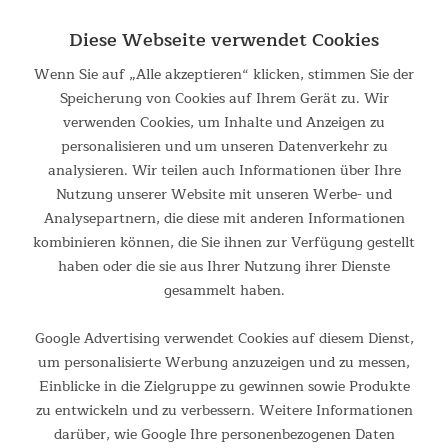
Tasche Sorgenfresser. Das sind die knuffigen kleinen Monster,
die Kindern ihre Sorgen und Ängste abnehmen – und die in
Diese Webseite verwendet Cookies
vielen bunten Modellen als kuschelig weiche...
Wenn Sie auf „Alle akzeptieren“ klicken, stimmen Sie der
42,95 €
Speicherung von Cookies auf Ihrem Gerät zu. Wir
UVP 54,95 €
verwenden Cookies, um Inhalte und Anzeigen zu
personalisieren und um unseren Datenverkehr zu
analysieren. Wir teilen auch Informationen über Ihre
Nutzung unserer Website mit unseren Werbe- und
Analysepartnern, die diese mit anderen Informationen
kombinieren können, die Sie ihnen zur Verfügung gestellt
haben oder die sie aus Ihrer Nutzung ihrer Dienste
gesammelt haben.
Google Advertising verwendet Cookies auf diesem Dienst,
um personalisierte Werbung anzuzeigen und zu messen,
Kinderschlafsack Sorgenfresser Ping
Einblicke in die Zielgruppe zu gewinnen sowie Produkte
zu entwickeln und zu verbessern. Weitere Informationen
Mumienschlafsack mit kuscheligem Innenfutter und großer
Tasche Na, wie geht’s? Ich heiße PING und rodle für mein
darüber, wie Google Ihre personenbezogenen Daten