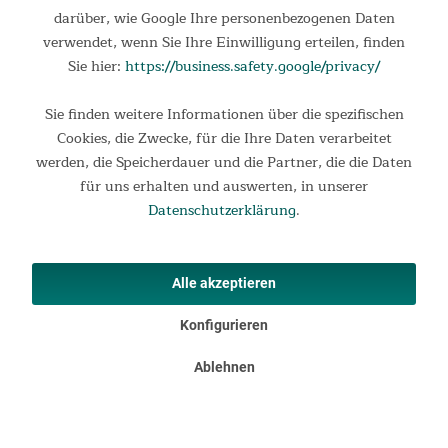
Comanche 400 Protect Das Skandika Tipi Comanche 400
darüber, wie Google Ihre personenbezogenen Daten
Protect ist eine gelungene Modernisierung einer traditionellen
Indianerbehausung und eine großzügige Alternative zu
verwendet, wenn Sie Ihre Einwilligung erteilen, finden
herkömmlichen Zeltformen für das gewisse Etwas an...
Sie hier:
https://business.safety.google/privacy/
179,00 €
UVP 269,00 €
Sie finden weitere Informationen über die spezifischen
Cookies, die Zwecke, für die Ihre Daten verarbeitet
werden, die Speicherdauer und die Partner, die die Daten
für uns erhalten und auswerten, in unserer
Datenschutzerklärung
.
Alle akzeptieren
Konfigurieren
Ablehnen
Skandika Busvorzelt Esbjerg Travel für 2 Personen
Das Esbjerg ist ein gemütliches Busvorzelt, mit dem sich der
Wohnraum des Fahrzeugs unkompliziert erheblich vergrößern