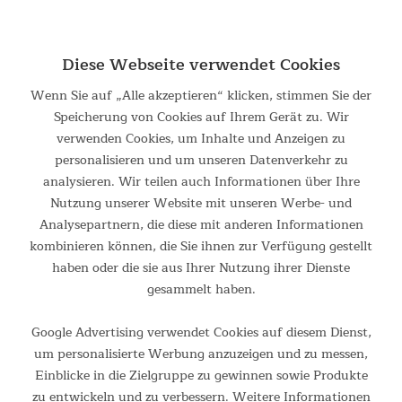
Großer Klappstuhl mit weicher Polsterung und Tragetasche
Rund wie der Mond und bequem wie eine Wolke - dieser
stabile Klappsessel im XXL-Format lädt förmlich dazu ein, sich
Diese Webseite verwendet Cookies
unbesorgt zurückzulehnen und gemütlich zu verweilen....
Wenn Sie auf „Alle akzeptieren“ klicken, stimmen Sie der
Speicherung von Cookies auf Ihrem Gerät zu. Wir
79,95 €
UVP 139,00 €
verwenden Cookies, um Inhalte und Anzeigen zu
personalisieren und um unseren Datenverkehr zu
analysieren. Wir teilen auch Informationen über Ihre
Nutzung unserer Website mit unseren Werbe- und
Analysepartnern, die diese mit anderen Informationen
kombinieren können, die Sie ihnen zur Verfügung gestellt
haben oder die sie aus Ihrer Nutzung ihrer Dienste
gesammelt haben.
Google Advertising verwendet Cookies auf diesem Dienst,
um personalisierte Werbung anzuzeigen und zu messen,
Tipi Zelt Comanche 400 Protect
Einblicke in die Zielgruppe zu gewinnen sowie Produkte
zu entwickeln und zu verbessern. Weitere Informationen