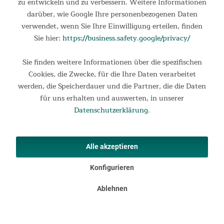
zu entwickeln und zu verbessern. Weitere Informationen
Brustgurt mit weichem Textilband Cardio-Fitnessgeräte
darüber, wie Google Ihre personenbezogenen Daten
können vielseitig eingesetzt werden. Je nach
verwendet, wenn Sie Ihre Einwilligung erteilen, finden
Herzfrequenzbereich kann ein Workout die Gewichtsabnahme,
die Verbesserung der Kondition und der Ausdauer oder die
Sie hier:
https://business.safety.google/privacy/
Fettverbrennung als...
44,95 €
Sie finden weitere Informationen über die spezifischen
UVP 54,95 €
Cookies, die Zwecke, für die Ihre Daten verarbeitet
werden, die Speicherdauer und die Partner, die die Daten
für uns erhalten und auswerten, in unserer
Datenschutzerklärung
.
Alle akzeptieren
Konfigurieren
Ablehnen
Ergometer Wiry mit Brustgurt (grau)
Wiry Heimtrainer Ein Ergometer/Heimtrainer zum Verlieben.