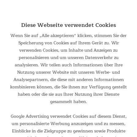
Brustgurt 5,3 KHz
Brustgurt mit weichem Textilband Cardio-Fitnessgeräte
können vielseitig eingesetzt werden. Je nach
Diese Webseite verwendet Cookies
Herzfrequenzbereich kann ein Workout die Gewichtsabnahme,
die Verbesserung der Kondition und der Ausdauer oder die
Wenn Sie auf „Alle akzeptieren“ klicken, stimmen Sie der
Fettverbrennung als...
Speicherung von Cookies auf Ihrem Gerät zu. Wir
39,95 €
UVP 46,95 €
verwenden Cookies, um Inhalte und Anzeigen zu
personalisieren und um unseren Datenverkehr zu
analysieren. Wir teilen auch Informationen über Ihre
Nutzung unserer Website mit unseren Werbe- und
Analysepartnern, die diese mit anderen Informationen
kombinieren können, die Sie ihnen zur Verfügung gestellt
haben oder die sie aus Ihrer Nutzung ihrer Dienste
gesammelt haben.
Google Advertising verwendet Cookies auf diesem Dienst,
um personalisierte Werbung anzuzeigen und zu messen,
Brustgurt Bluetooth
Einblicke in die Zielgruppe zu gewinnen sowie Produkte