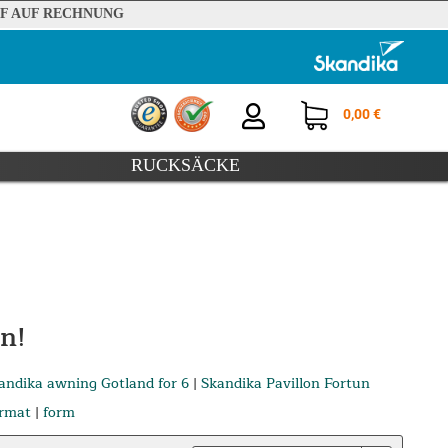
F AUF RECHNUNG
0,00 €
RUCKSÄCKE
n!
andika awning Gotland for 6
|
Skandika Pavillon Fortun
rmat
|
form