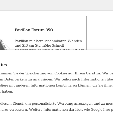
Pavillon Fortun 350
Pavillon mit herausnehmbaren Wänden
und 210 cm Stehhöhe Schnell
einsatzbereit, geräumig und stabil, ist der
Skandika Pavillon Fortun 350 ein
zuverlässiger Outdoor-Begleiter, wann
ies
immer mehr Raum und Schutz benötigt
159,00 €
UVP 219,00 €
werden. Der...
 stimmen Sie der Speicherung von Cookies auf Ihrem Gerät zu. Wir 
en Datenverkehr zu analysieren. Wir teilen auch Informationen übe
iese mit anderen Informationen kombinieren können, die Sie ihnen 
t haben.
diesem Dienst, um personalisierte Werbung anzuzeigen und zu messe
d zu verbessern. Weitere Informationen darüber, wie Google Ihre