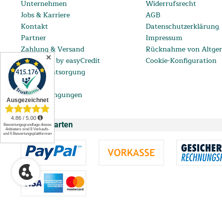
Unternehmen
Widerrufsrecht
Jobs & Karriere
AGB
Kontakt
Datenschutzerklärung
Partner
Impressum
Zahlung & Versand
Rücknahme von Altger
✕
ratenkauf by easyCredit
Cookie-Konfiguration
Batterieentsorgung
FAQ
Lieferbedingungen
Zahlungsarten