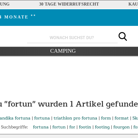
RUNG
30 TAGE WIDERRUFSRECHT
KAU
**
24 MONATE
CAMPING
u "fortun" wurden
1
Artikel gefunde
andika fortuna
|
fortuna
|
triathlon pro fortuna
|
form
|
format
|
Sk
Suchbegriffe:
fortuna
|
fortun
|
for
|
footin
|
footing
|
fourgon
|
fo