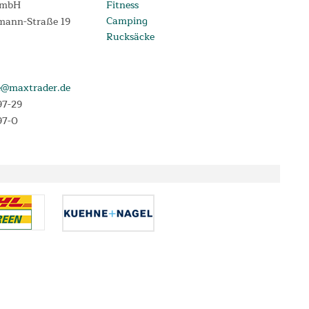
GmbH
Fitness
Camping
mann-Straße 19
Rucksäcke
e@maxtrader.de
97-29
97-0