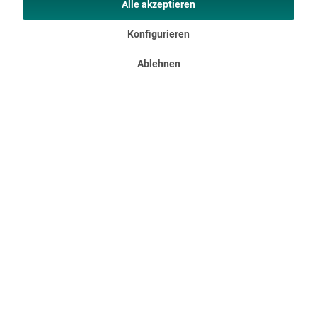
Ihnen eine...
Alle akzeptieren
42,95 €
UVP 54,95 €
Konfigurieren
Ablehnen
Schlafsack Vegas RV links
Mumienschlafsack in XXL mit Komforttemperatur zwischen
12 °C und 3 °C Wenn Sie enge Schlafsäcke hassen, werden Sie
den VEGAS lieben! Dieser Schlafsack hat eine super XXL
Größe von 220 cm Länge und satte 110 cm Breite – selbst die...