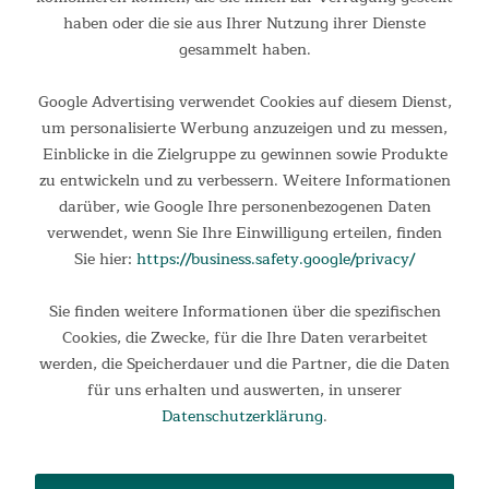
körpernahem Mittelteil und gemütlichem Kragen garantiert
haben oder die sie aus Ihrer Nutzung ihrer Dienste
Ihnen eine...
gesammelt haben.
42,95 €
UVP 54,95 €
Google Advertising verwendet Cookies auf diesem Dienst,
um personalisierte Werbung anzuzeigen und zu messen,
Einblicke in die Zielgruppe zu gewinnen sowie Produkte
zu entwickeln und zu verbessern. Weitere Informationen
darüber, wie Google Ihre personenbezogenen Daten
verwendet, wenn Sie Ihre Einwilligung erteilen, finden
Sie hier:
https://business.safety.google/privacy/
Sie finden weitere Informationen über die spezifischen
Cookies, die Zwecke, für die Ihre Daten verarbeitet
Schlafsack Alaska RV rechts
werden, die Speicherdauer und die Partner, die die Daten
für uns erhalten und auswerten, in unserer
Mumienschlafsack mit Komforttemperatur zwischen 15 °C
Datenschutzerklärung
.
und 5 °C Der ALASKA ist ein praktischer und attraktiver
Schlafsack. Die Mumien-Form mit schmalem Fußbereich,
körpernahem Mittelteil und gemütlichem Kragen garantiert