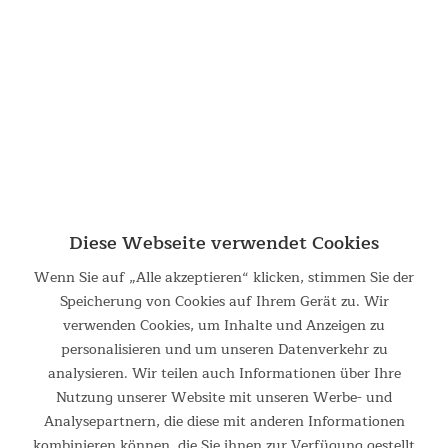
bequeme Schlafsäcke. Und dann gibt es den Skandika Oppdal!
Ein super bequemer und warmer Deckenschlafsack mit dem
extra Hauch Luxus und Komfort, der den Unterschied...
94,95 €
UVP 119,00 €
Diese Webseite verwendet Cookies
Wenn Sie auf „Alle akzeptieren“ klicken, stimmen Sie der
Speicherung von Cookies auf Ihrem Gerät zu. Wir
verwenden Cookies, um Inhalte und Anzeigen zu
personalisieren und um unseren Datenverkehr zu
Schlafsack Alaska RV links
analysieren. Wir teilen auch Informationen über Ihre
Nutzung unserer Website mit unseren Werbe- und
Mumienschlafsack mit Komforttemperatur zwischen 15 °C
Analysepartnern, die diese mit anderen Informationen
und 5 °C Der ALASKA ist ein praktischer und attraktiver
Schlafsack. Die Mumien-Form mit schmalem Fußbereich,
kombinieren können, die Sie ihnen zur Verfügung gestellt