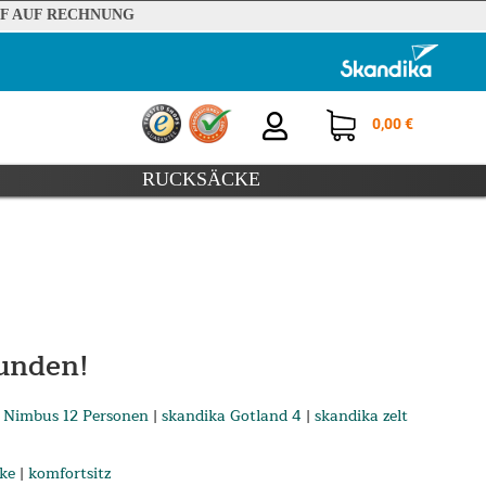
F AUF RECHNUNG
0,00 €
RUCKSÄCKE
unden!
 Nimbus 12 Personen
|
skandika Gotland 4
|
skandika zelt
ike
|
komfortsitz