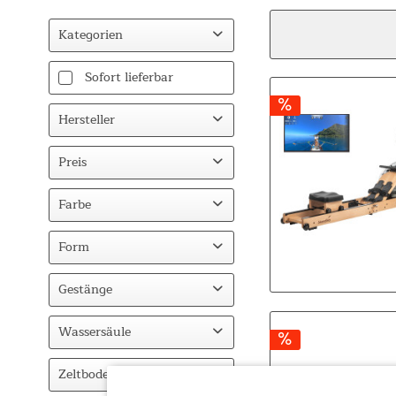
Kategorien
Fitness
Sofort lieferbar
Crosstrainer
Hersteller
Rudergeräte
Accessoires
Skandika
Preis
Camping
Zelte
Farbe
von
38,94 €
bis
749,00 €
Beige
Form
Busvorzelt
Gestänge
Fiberglas
Wassersäule
5000
Zeltboden