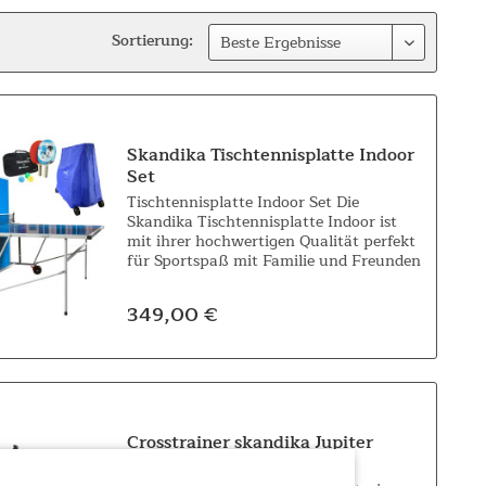
Sortierung:
Skandika Tischtennisplatte Indoor
Set
Tischtennisplatte Indoor Set Die
Skandika Tischtennisplatte Indoor ist
mit ihrer hochwertigen Qualität perfekt
für Sportspaß mit Familie und Freunden
sowie für spannende Runden zu zweit
oder alleine mit aufgestellter Platte...
349,00 €
Crosstrainer skandika Jupiter
(green)