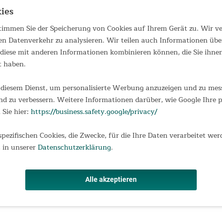
Tischtennisplatte Outdoor mit
ies
Abdeckung Die Skandika
Tischtennisplatte Outdoor ist mit ihrer
hochwertigen Qualität perfekt für
 stimmen Sie der Speicherung von Cookies auf Ihrem Gerät zu. Wir 
Sportspaß mit Familie und Freunden
en Datenverkehr zu analysieren. Wir teilen auch Informationen übe
sowie für spannende Runden zu zweit
439,00 €
iese mit anderen Informationen kombinieren können, die Sie ihnen 
UVP 569,00 €
oder alleine mit...
t haben.
diesem Dienst, um personalisierte Werbung anzuzeigen und zu messe
d zu verbessern. Weitere Informationen darüber, wie Google Ihre
Skandika Busvorzelt Esbjerg Travel
 Sie hier:
https://business.safety.google/privacy/
für 2 Personen
Das Esbjerg ist ein gemütliches
spezifischen Cookies, die Zwecke, für die Ihre Daten verarbeitet wer
Busvorzelt, mit dem sich der Wohnraum
 in unserer
Datenschutzerklärung
.
des Fahrzeugs unkompliziert erheblich
vergrößern lässt. So hat die ganze
Familie Platz, sich im Urlaub bequem
auszubreiten. Sie wollen mit Ihrem Bus
Alle akzeptieren
349,00 €
UVP 469,00 €
einen entspannten...