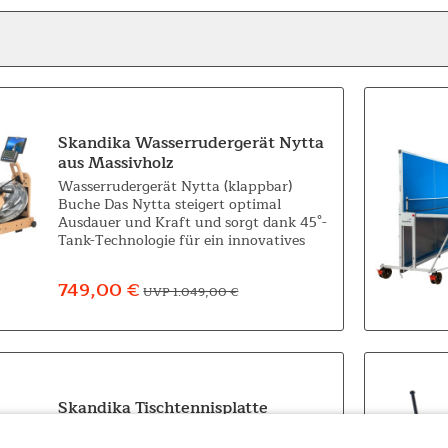
Skandika Wasserrudergerät Nytta
aus Massivholz
Wasserrudergerät Nytta (klappbar)
Buche Das Nytta steigert optimal
Ausdauer und Kraft und sorgt dank 45°-
Tank-Technologie für ein innovatives
und leistungsstarkes Workout. Ein
Ganzkörper-Trainingsgerät, das mit
749,00 €
UVP 1.049,00 €
seinem massiven...
Skandika Tischtennisplatte
Outdoor mit Abdeckung