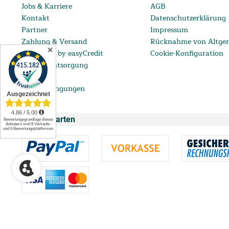
Jobs & Karriere
AGB
Kontakt
Datenschutzerklärung
Partner
Impressum
Zahlung & Versand
Rücknahme von Altger
✕
ratenkauf by easyCredit
Cookie-Konfiguration
Batterieentsorgung
FAQ
Lieferbedingungen
Zahlungsarten