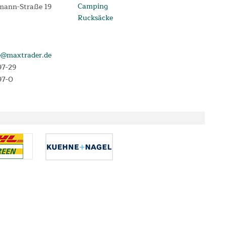
Camping
mann-Straße 19
Rucksäcke
e@maxtrader.de
97-29
97-0