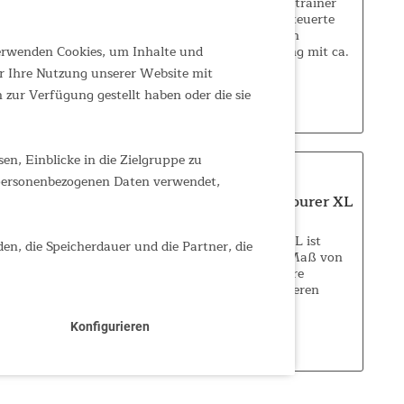
5 Gründe für Ihren neuen Crosstrainer
Vollautomatische computergesteuerte
Magnettechnologie bietet Ihnen
individuelle Belastungssteuerung mit ca.
verwenden Cookies, um Inhalte und
21 kg Schwungmassensystem. Ihre
r Ihre Nutzung unserer Website mit
Herzfrequenz wird über integrierte...
560,54 €
zur Verfügung gestellt haben oder die sie
n, Einblicke in die Zielgruppe zu
 personenbezogenen Daten verwendet,
Skandika Komfort-Sattel Tourer XL
Der komfortable Tourensattel XL ist
den, die Speicherdauer und die Partner, die
„extra weich" und mit seinem Maß von
290x270 mm perfekt für längere
Trainingseinheiten der weiblicheren
Ladies. Webspring-Mehrfachfederung
und Elastomer Dämpfer sorgen für einen
Konfigurieren
38,94 €
UVP 49,95 €
entspannten Sitz....