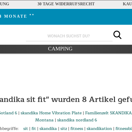
RUNG
30 TAGE WIDERRUFSRECHT
KAU
**
24 MONATE
CAMPING
andika sit fit" wurden
8
Artikel gef
Gotland 6
|
skandika Home Vibration Plate
|
Familienzelt SKANDIKA
Montana
|
skandika nordland 6
begriffe:
sit
|
fit
|
skandika
|
sitz
|
fitness
|
skandikation
|
fitnessb