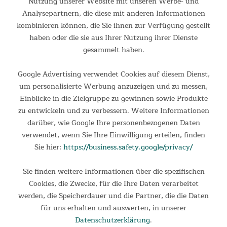
Nutzung unserer Website mit unseren Werbe- und
Analysepartnern, die diese mit anderen Informationen
2 Klappbänke aus Bambus für je zwei Personen Die Skandika
Campingmöbelserie Tolja kombiniert gekonnt kompakte Maße
kombinieren können, die Sie ihnen zur Verfügung gestellt
mit einer praktischen Klappfunktion und dem edlen Look von
haben oder die sie aus Ihrer Nutzung ihrer Dienste
natürlichem Bambus. Das Ergebnis ist eine Kollektion...
gesammelt haben.
129,00 €
UVP 179,00 €
Google Advertising verwendet Cookies auf diesem Dienst,
um personalisierte Werbung anzuzeigen und zu messen,
Einblicke in die Zielgruppe zu gewinnen sowie Produkte
zu entwickeln und zu verbessern. Weitere Informationen
darüber, wie Google Ihre personenbezogenen Daten
verwendet, wenn Sie Ihre Einwilligung erteilen, finden
Sie hier:
https://business.safety.google/privacy/
Sie finden weitere Informationen über die spezifischen
Cookies, die Zwecke, für die Ihre Daten verarbeitet
werden, die Speicherdauer und die Partner, die die Daten
Klappbank Tobro 2er-Set
für uns erhalten und auswerten, in unserer
Datenschutzerklärung
.