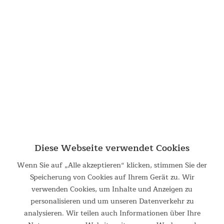
Vira Tischplatte
Vira Tischplatte Mit der Skandika Vira Tischplatte wird aus
unserer Vira Sprossenwand im Handumdrehen ein praktischer,
ergonomischer Arbeitsplatz. Für den Zusammenbau ist kein
Werkzeug nötig - die Tischplatte wird einfach...
ab 129,00 €
UVP 179,00 €
Diese Webseite verwendet Cookies
Wenn Sie auf „Alle akzeptieren“ klicken, stimmen Sie der
Speicherung von Cookies auf Ihrem Gerät zu. Wir
verwenden Cookies, um Inhalte und Anzeigen zu
personalisieren und um unseren Datenverkehr zu
analysieren. Wir teilen auch Informationen über Ihre
Klappbank Tolja 2er-Set