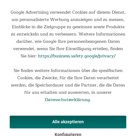
Google Advertising verwendet Cookies auf diesem Dienst,
um personalisierte Werbung anzuzeigen und zu messen,
Einblicke in die Zielgruppe zu gewinnen sowie Produkte
zu entwickeln und zu verbessern. Weitere Informationen
darüber, wie Google Ihre personenbezogenen Daten
verwendet, wenn Sie Ihre Einwilligung erteilen, finden
Sie hier:
https://business.safety.google/privacy/
Campingtisch Tolja 100 x 65 x 65
Sie finden weitere Informationen über die spezifischen
Cookies, die Zwecke, für die Ihre Daten verarbeitet
Höhenverstellbarer Falttisch aus Bambus Ein stabiler Tisch ist
werden, die Speicherdauer und die Partner, die die Daten
unverzichtbar für jede Art von Outdoor-Abenteuern. Ob als
für uns erhalten und auswerten, in unserer
Esstisch, als Abstellfläche für Geschirr und Kochutensilien oder
als Karten- oder Basteltisch für einen...
Datenschutzerklärung
.
139,00 €
UVP 179,00 €
Alle akzeptieren
Konfigurieren