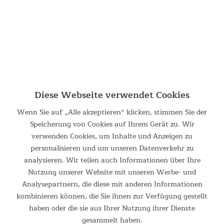
Diese Webseite verwendet Cookies
Wenn Sie auf „Alle akzeptieren“ klicken, stimmen Sie der
Speicherung von Cookies auf Ihrem Gerät zu. Wir
Campingtisch Maikku 107 x 70 x 70
verwenden Cookies, um Inhalte und Anzeigen zu
personalisieren und um unseren Datenverkehr zu
Falttisch aus Aluminium mit Stahlrahmen Jeder weiß, „die
schönsten Erinnerungen werden gemacht, während man
analysieren. Wir teilen auch Informationen über Ihre
zusammen am Tisch sitzt…" und an dem Skandika
Nutzung unserer Website mit unseren Werbe- und
Campingtisch Maikku können 4 bis 6 Personen gemütlich
Analysepartnern, die diese mit anderen Informationen
Platz nehmen, um...
kombinieren können, die Sie ihnen zur Verfügung gestellt
ab 84,95 €
UVP 124,95 €
haben oder die sie aus Ihrer Nutzung ihrer Dienste
gesammelt haben.