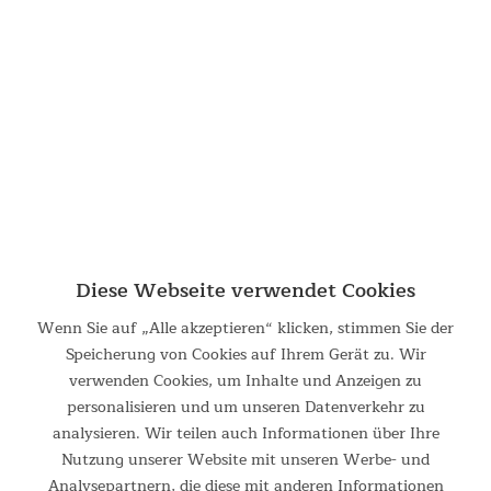
Crosstrainer Carbon P26-S
Ellipsentrainer mit Steigungsfunktion und 32
Widerstandsstufen Der Ellipsentrainer Carbon P26-S
Diese Webseite verwendet Cookies
ermöglicht ein gelenkschonendes Training, das den
natürlichen Bewegungen des Nordic Walking ähnelt. Für ein
Wenn Sie auf „Alle akzeptieren“ klicken, stimmen Sie der
noch anspruchsvolleres Workout...
Speicherung von Cookies auf Ihrem Gerät zu. Wir
1.199,00 €
UVP 1.599,00 €
verwenden Cookies, um Inhalte und Anzeigen zu
DETAILS
personalisieren und um unseren Datenverkehr zu
analysieren. Wir teilen auch Informationen über Ihre
Nutzung unserer Website mit unseren Werbe- und
Analysepartnern, die diese mit anderen Informationen