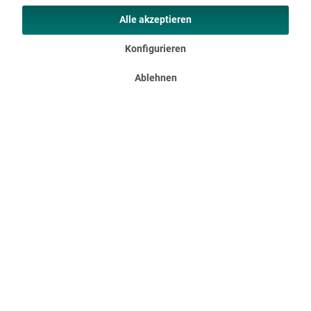
Alle akzeptieren
Konfigurieren
Ablehnen
Wasserrudergerät Nemo II Hybrid
Rudermaschine mit Wasser- und Magnetwiderstand inklusive
Bluetooth Unsere Nemo Familie bekommt weiteren Zuwachs!
Das einzigartige Skandika Dual Resistance System des Nemo II
Hybrid Rudergeräts kombiniert gekonnt die Vorteile des...
599,00 €
UVP 769,00 €
DETAILS