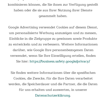
kombinieren können, die Sie ihnen zur Verfügung gestellt
haben oder die sie aus Ihrer Nutzung ihrer Dienste
gesammelt haben.
Google Advertising verwendet Cookies auf diesem Dienst,
um personalisierte Werbung anzuzeigen und zu messen,
Einblicke in die Zielgruppe zu gewinnen sowie Produkte
zu entwickeln und zu verbessern. Weitere Informationen
Wasserrudergerät Nemo III Hybrid (schwarz)
darüber, wie Google Ihre personenbezogenen Daten
Wasserrudergerät Nemo III Hybrid Unsere Nemo-Familie
verwendet, wenn Sie Ihre Einwilligung erteilen, finden
bekommt weiteren Zuwachs! Das einzigartige Skandika Dual
Sie hier:
https://business.safety.google/privacy/
Resistance System des Nemo III Hybrid Rudergeräts
kombiniert gekonnt die Vorteile des Wasserwiderstands mit
denen des...
Sie finden weitere Informationen über die spezifischen
589,00 €
Cookies, die Zwecke, für die Ihre Daten verarbeitet
UVP 849,00 €
werden, die Speicherdauer und die Partner, die die Daten
DETAILS
für uns erhalten und auswerten, in unserer
Datenschutzerklärung
.