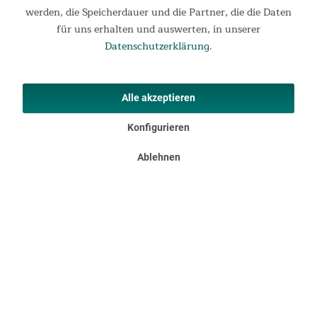
werden, die Speicherdauer und die Partner, die die Daten
für uns erhalten und auswerten, in unserer
Datenschutzerklärung
.
Alle akzeptieren
Konfigurieren
Ablehnen
Cleveres Gestänge
Um das Packmaß so klein wie möglich zu halten, sind alle
Stangen mehrteilig. Dank des cleveren Bungee-Stecksystems