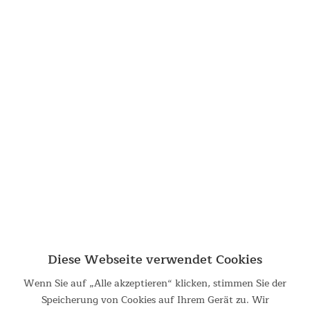
Stabilisierende Querstangen
Das Gestänge ist aus pulverbeschichtetem Stahl. Besonders
sind die Querstangen am obigen Rand. Diese verleihen dem
Windschutz eine extrem hohe Stabilität, damit er selbst bei
starken Böen sicher steht und die einzelnen Stoffsegmente
auf Spannung bleiben.
Diese Webseite verwendet Cookies
Wenn Sie auf „Alle akzeptieren“ klicken, stimmen Sie der
Speicherung von Cookies auf Ihrem Gerät zu. Wir