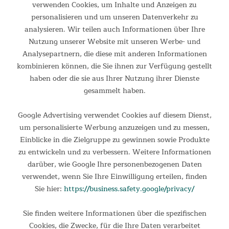
verwenden Cookies, um Inhalte und Anzeigen zu
personalisieren und um unseren Datenverkehr zu
analysieren. Wir teilen auch Informationen über Ihre
Nutzung unserer Website mit unseren Werbe- und
Analysepartnern, die diese mit anderen Informationen
kombinieren können, die Sie ihnen zur Verfügung gestellt
haben oder die sie aus Ihrer Nutzung ihrer Dienste
gesammelt haben.
Sicher und vielseitig
Google Advertising verwendet Cookies auf diesem Dienst,
Für noch mehr Stabilität wird Bora von beiden Seiten mit
um personalisierte Werbung anzuzeigen und zu messen,
Abspannleinen gesichert, die oben mit Kunststoffkappen
Einblicke in die Zielgruppe zu gewinnen sowie Produkte
fixiert werden. Der Windschutz kann als gerade Wand
zu entwickeln und zu verbessern. Weitere Informationen
aufgestellt werden, oder aber mit den einzelnen Segmenten
darüber, wie Google Ihre personenbezogenen Daten
angewinkelt, je nach Bedarf.
verwendet, wenn Sie Ihre Einwilligung erteilen, finden
Sie hier:
https://business.safety.google/privacy/
Sie finden weitere Informationen über die spezifischen
Cookies, die Zwecke, für die Ihre Daten verarbeitet