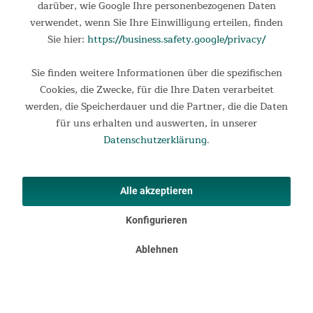
darüber, wie Google Ihre personenbezogenen Daten
Einfacher Faltmechanismus
verwendet, wenn Sie Ihre Einwilligung erteilen, finden
Das Stahlgestänge muss nicht erst zusammengesetzt werden
Sie hier:
https://business.safety.google/privacy/
– alle Teile sind bereits fest miteinander verbunden.
Werkzeuge sind überflüssig: Einfach auseinanderfalten, und
Sie finden weitere Informationen über die spezifischen
schon ist der Sessel einsatzbereit.
Cookies, die Zwecke, für die Ihre Daten verarbeitet
werden, die Speicherdauer und die Partner, die die Daten
für uns erhalten und auswerten, in unserer
Datenschutzerklärung
.
Besonders bequem
Dank der besonders dicken Polsterung mit Softtouch-
Oberfläche ist Tolga eine ausgesprochen bequeme
Alle akzeptieren
Sitzgelegenheit – selbst bei längerem Verweilen – und
überzeugt gleichzeitig durch seine Robustheit.
Konfigurieren
Ablehnen
Robustes Material
Das Stahlrohrgestell sorgt für Stabilität und einen sicheren
Stand, sodass der Sessel bis zu einem Körpergewicht von 120