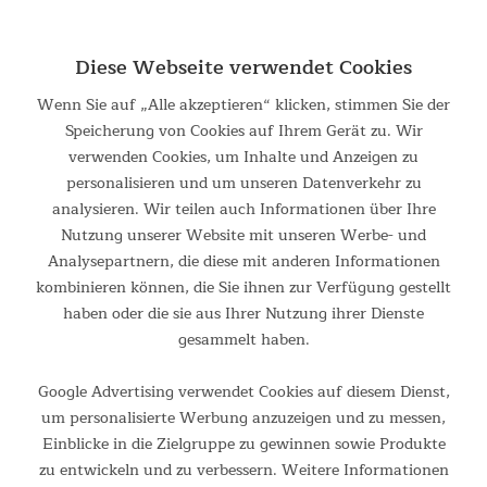
und Abbau ohne Werkzeug
Stabiles Stahlgestänge und robustes Polster aus
Diese Webseite verwendet Cookies
weichem Melange-600D-Polyester
Leicht zu reinigen, wetterfest, langlebig, und
Wenn Sie auf „Alle akzeptieren“ klicken, stimmen Sie der
belastbar bis 120 kg
Speicherung von Cookies auf Ihrem Gerät zu. Wir
Mit Tragetasche für leichten Transport und saubere,
verwenden Cookies, um Inhalte und Anzeigen zu
sichere Aufbewahrung
personalisieren und um unseren Datenverkehr zu
Maße: 53 × 65 × 93 cm / Gewicht: 4,7 kg / Packmaß:
analysieren. Wir teilen auch Informationen über Ihre
113 × 21 × 20 cm
Nutzung unserer Website mit unseren Werbe- und
Analysepartnern, die diese mit anderen Informationen
kombinieren können, die Sie ihnen zur Verfügung gestellt
Gemütlicher Faltsessel
haben oder die sie aus Ihrer Nutzung ihrer Dienste
Der Skandika Faltsessel Tolga XL lädt mit seiner besonders
gesammelt haben.
dicken Polsterung geradezu zum Entspannen ein. Die breite
Rückenlehne in Schmetterlingsform bietet besonders viel
Google Advertising verwendet Cookies auf diesem Dienst,
Bewegungsfreiheit im Schulterbereich.
um personalisierte Werbung anzuzeigen und zu messen,
Einblicke in die Zielgruppe zu gewinnen sowie Produkte
zu entwickeln und zu verbessern. Weitere Informationen