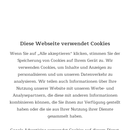
Diese Webseite verwendet Cookies
Wenn Sie auf „Alle akzeptieren“ klicken, stimmen Sie der
Speicherung von Cookies auf Ihrem Gerät zu. Wir
verwenden Cookies, um Inhalte und Anzeigen zu
personalisieren und um unseren Datenverkehr zu
analysieren. Wir teilen auch Informationen über Ihre
Klappmechanismus
Nutzung unserer Website mit unseren Werbe- und
Analysepartnern, die diese mit anderen Informationen
Die innovative Rahmenkonstruktion wird mit nur wenigen
kombinieren können, die Sie ihnen zur Verfügung gestellt
Handgriffen schnell auf- und zusammengeklappt, wodurch
haben oder die sie aus Ihrer Nutzung ihrer Dienste
Erola extrem einfach in der Handhabung ist: ausklappen,
gesammelt haben.
aufstellen, fertig!