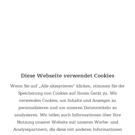
oder Kuchen lassen sich hervorragend im Gusstopf
zubereiten. Ob zum Kochen, Braten, Schmoren, Grillen,
Frittieren, Dünsten oder Backen – der Topf machts möglich!
Damit die Rezeptideen nicht so schnell ausgehen, ist ein
umfangreiches Rezeptbuch im Lieferumfang jedes Flame
Masters enthalten: das zweite Dutch Oven Rezeptbuch der
Sauerländer BBCrew, welche mittlerweile echte YouTube-
Stars der BBQ Szene sind, enthält zahlreiche neue Ideen für
leckere Schmankerl und viele praktische Tipps rund um den
Dutch Oven.
Diese Webseite verwendet Cookies
Der Skandika Flame Master ist bereits voreingebrannt und
Wenn Sie auf „Alle akzeptieren“ klicken, stimmen Sie der
kann direkt verwendet werden. Er wird nach dem Gebrauch
Speicherung von Cookies auf Ihrem Gerät zu. Wir
einfach mit heißem Wasser (ohne Spülmittel) gereinigt. Für
verwenden Cookies, um Inhalte und Anzeigen zu
eine besondere Langlebigkeit empfehlen wir, den Topf
personalisieren und um unseren Datenverkehr zu
danach mit Öl einzureiben. Ein praktischer Deckelheber und
analysieren. Wir teilen auch Informationen über Ihre
eine robuste Tragetasche sind im Lieferumfang enthalten.
Nutzung unserer Website mit unseren Werbe- und
Analysepartnern, die diese mit anderen Informationen
Material: Gusseisen