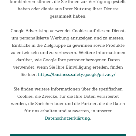
kombinieren können, die Sie ihnen zur Verfügung gestellt
Voreingebrannt
haben oder die sie aus Ihrer Nutzung ihrer Dienste
Topf Durchmesser (Innen/Außen): 33/43 cm
gesammelt haben.
Topf Höhe: 13 cm
Topfinhalt: 10,8 Liter (empfohlen für 14-20 Personen)
Google Advertising verwendet Cookies auf diesem Dienst,
Deckel Durchmesser (Innen/Außen): 31/37 cm
um personalisierte Werbung anzuzeigen und zu messen,
Deckel Höhe (Innen/Außen): 4,6/6,2 cm
Einblicke in die Zielgruppe zu gewinnen sowie Produkte
Deckelinhalt: 3 Liter
zu entwickeln und zu verbessern. Weitere Informationen
Materialstärke (Topfrand): 0,7 cm
Gewicht: 14 kg
darüber, wie Google Ihre personenbezogenen Daten
Zubehör: 27 cm Deckelheber, Tragetasche, Rezeptbuch
verwendet, wenn Sie Ihre Einwilligung erteilen, finden
Sie hier:
https://business.safety.google/privacy/
Sie finden weitere Informationen über die spezifischen
Produktsicherheit (Verantwortliche Person im EWR)
Cookies, die Zwecke, für die Ihre Daten verarbeitet
Herstellername: MAX Trader GmbH
werden, die Speicherdauer und die Partner, die die Daten
Herstelleradresse: Wilhelm-Beckmann-Straße 19, 45307
für uns erhalten und auswerten, in unserer
Essen, DE
Datenschutzerklärung
.
E-Mail-Adresse:
service@maxtrader.de