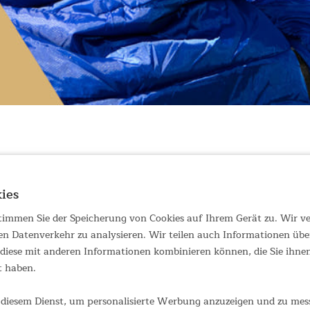
chts ihre Bewegungsfreiheit brauchen! Die gerade, rechteckige Form
ies
f die Vorzüge eines gemütlichen Kopfteils – wie bei einem Mumien-S
Camping, Kindergarten- oder Schulausflüge und Übernachtungsparty
 stimmen Sie der Speicherung von Cookies auf Ihrem Gerät zu. Wir 
en Datenverkehr zu analysieren. Wir teilen auch Informationen übe
t angenehm warm und weich auf der Haut
iese mit anderen Informationen kombinieren können, die Sie ihnen 
g aus 2 Lagen 200 g/m² Mikrofaser
t haben.
und 2° C für einen angenehmen Schlaf
 ist wasserabweisend und atmungsaktiv
diesem Dienst, um personalisierte Werbung anzuzeigen und zu messe
cm hohem Rand und Kordelzug