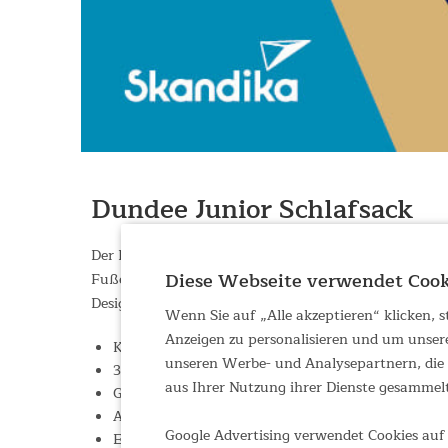
Dundee Junior Schlafsack
Der Dundee Junior ist perfekt für alle Kinder, die na
Diese Webseite verwendet Cook
Fußende, viel Platz und doch hat der Dundee nicht au
Design und vor allem praktisch, ist der Dundee für 
Wenn Sie auf „Alle akzeptieren“ klicken,
Anzeigen zu personalisieren und um unser
Kuscheliges Innenfutter aus Baumwollflanell is
unseren Werbe- und Analysepartnern, die d
3-Saison-Schlafsack ausgerüstet mit einer Füllun
aus Ihrer Nutzung ihrer Dienste gesammel
Geeignet für Komfort-Temperaturen zwischen 10 
Außenmaterial aus Honeycomb-Ripstop-Polyester
Google Advertising verwendet Cookies auf 
Einkuscheln durch großzügiges Kopfteil mit 14 