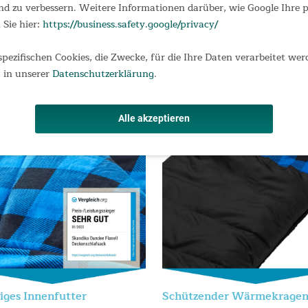
d zu verbessern. Weitere Informationen darüber, wie Google Ihre
 bei 30° C im Schonprogramm
 Sie hier:
https://business.safety.google/privacy/
igkeiten nachts griffbereit aufzubewahren
bband als Klemmschutz
spezifischen Cookies, die Zwecke, für die Ihre Daten verarbeitet wer
plett geöffnet als große Decke
 in unserer
Datenschutzerklärung
.
Alle akzeptieren
iges Innenfutter
Schützender Wärmekrage