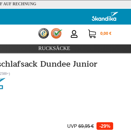
F AUF RECHNUNG
0,00 €
RUCKSÄCKE
chlafsack Dundee Junior
UVP
69,95 €
-29%