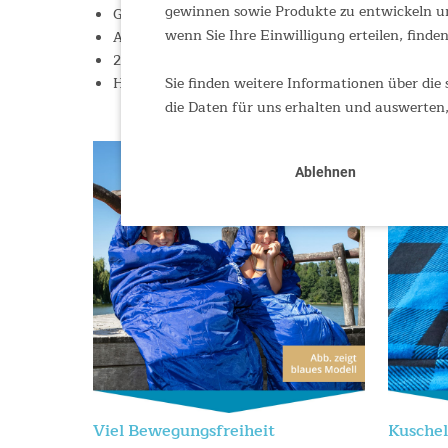
gewinnen sowie Produkte zu entwickeln un
Gründliche Auffrischung durch Maschinenwäsche
wenn Sie Ihre Einwilligung erteilen, finden
Ausgerüstet mit Kletttasche im Inneren, um Klein
2-Wege-Reißverschluss mit fest eingenähtem We
Sie finden weitere Informationen über die 
Halb geöffnet im Fußbereich zum Lüften oder kom
die Daten für uns erhalten und auswerten,
Ablehnen
Viel Bewegungsfreiheit
Kuschel