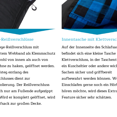
-Reißverschlüsse
Innentasche mit Klettversc
ge-Reißverschluss mit
Auf der Innenseite des Schlafsa
htem Webband als Klemmschutz
befindet sich eine kleine Tasche
ohl von innen als auch von
Klettverschluss, in der Taschen
hne zu haken, geöffnet werden.
ein Kuscheltier oder andere wic
fsteg entlang des
Sachen sicher und griffbereit
chlusses dient zur
aufbewahrt werden können. W
lierung. Der Reißverschluss
Einschlafen gerne noch ein Hö
ch nur am Fußende aufgezippt
hören möchte, wird dieses Extr
Wird er komplett geöffnet, wird
Feature sicher sehr schätzen.
afsack zur großen Decke.