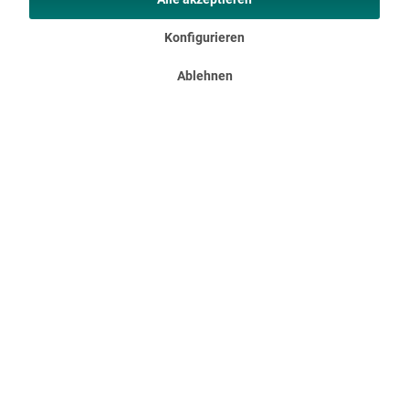
Konfigurieren
Ablehnen
Doppel-Luftmatratze Sveja
Doppel-Luftmatratze Sveja Komfortabel, praktisch und
vielseitig – das sind unsere Sveja Luftmatratzen. Ob beim
Camping, auf Reisen oder als Gästebett zu Hause – unsere
Sveja Luftmatratzen bieten jederzeit hervorragenden
Schlafkomfort....
94,95 €
UVP 119,00 €
DETAILS