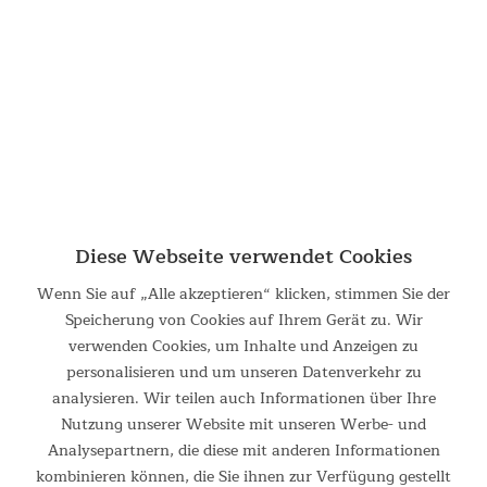
Luftmatratze Exclusive Air
Camping Luftmatratze mit Packsack und geringem Gewicht
Ein ruhiger und vor allem bequemer Schlaf ist wichtig, wenn
Outdoor-Abenteuer positiv in Erinnerung bleiben sollen! Die
Balance zu finden zwischen dem Wunsch nach Komfort und
Diese Webseite verwendet Cookies
dem...
64,95 €
Wenn Sie auf „Alle akzeptieren“ klicken, stimmen Sie der
UVP 69,95 €
Speicherung von Cookies auf Ihrem Gerät zu. Wir
DETAILS
verwenden Cookies, um Inhalte und Anzeigen zu
personalisieren und um unseren Datenverkehr zu
analysieren. Wir teilen auch Informationen über Ihre
Nutzung unserer Website mit unseren Werbe- und
Analysepartnern, die diese mit anderen Informationen
kombinieren können, die Sie ihnen zur Verfügung gestellt