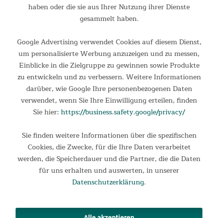
haben oder die sie aus Ihrer Nutzung ihrer Dienste
gesammelt haben.
Google Advertising verwendet Cookies auf diesem Dienst,
um personalisierte Werbung anzuzeigen und zu messen,
Auto Matratze Easy 3D Premium
Einblicke in die Zielgruppe zu gewinnen sowie Produkte
zu entwickeln und zu verbessern. Weitere Informationen
Selbstaufblasende Isomatte mit großer Liegefläche und 10 cm
darüber, wie Google Ihre personenbezogenen Daten
Höhe Die Easy 3D Premium selbstaufblasende Mattenserie
verwendet, wenn Sie Ihre Einwilligung erteilen, finden
von Skandika ist die Spitzenklasse der Camping-Isomatten. Sie
steht für bestmöglichen Liegekomfort und Funktionalität,...
Sie hier:
https://business.safety.google/privacy/
229,00 €
Sie finden weitere Informationen über die spezifischen
UVP 249,00 €
Cookies, die Zwecke, für die Ihre Daten verarbeitet
DETAILS
werden, die Speicherdauer und die Partner, die die Daten
für uns erhalten und auswerten, in unserer
Datenschutzerklärung
.
Alle akzeptieren