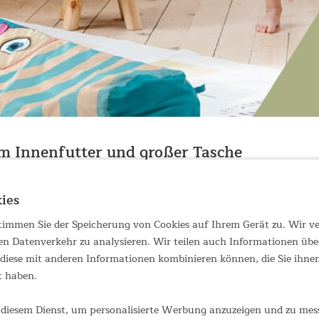
m Innenfutter und großer Tasche
r, die Kindern ihre Sorgen und Ängste abnehmen – und die in vielen
nt der Pirat, Polli die Primaballerina oder einer ihrer Sorgenfresse
ies
cht alles, was diese Sorgenfresser zu bieten haben – sie werden eben
 stimmen Sie der Speicherung von Cookies auf Ihrem Gerät zu. Wir 
en Datenverkehr zu analysieren. Wir teilen auch Informationen übe
iese mit anderen Informationen kombinieren können, die Sie ihnen 
d wasserabweisend
t haben.
140 x 30) x 70/45 cm
 Komfortbereich von 12 – 3 °C
t zum Einkuscheln
diesem Dienst, um personalisierte Werbung anzuzeigen und zu messe