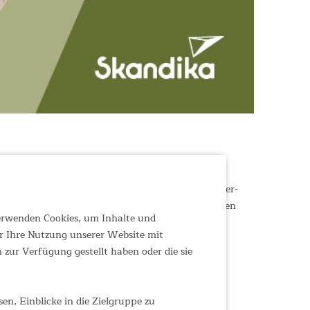
 bunten Modellen als kuschelig weiche
r-Freunde, für jeden Geschmack ist ein Sorgenfresser-
falls allen Ansprüchen eines qualitativ hochwertigen
verwenden Cookies, um Inhalte und
r Ihre Nutzung unserer Website mit
zur Verfügung gestellt haben oder die sie
n, Einblicke in die Zielgruppe zu