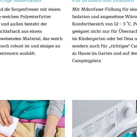
tige Materialien
Für Drinnen und Draußen
nd die Sorgenfresser mit einem
Mit Mikrofaser-Füllung für ein
g-weichen Polyesterfutter
Isolation und angenehme Wär
 und außen besteht der
Komfortbereich von 12 – 3 °C. P
chlafsack aus einem
geeignet nicht nur für Überna
weisenden Material, das weich
im Kindergarten oder bei Oma 
noch robust ist und einiges an
sondern auch für „richtiges" C
enteuern aushält.
zu Hause im Garten und auf d
Campingplatz.