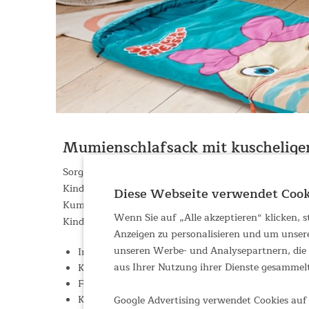
Mumienschlafsack mit kuschelige
Sorgenfresser. Das sind die knuffigen kleinen Monste
Kinderschlafsäcke von Skandika erhältlich sind. Ob Fli
Diese Webseite verwendet Cook
Kumpel dabei. Das pfiffige Design ist jedoch lange ni
Wenn Sie auf „Alle akzeptieren“ klicken,
Kinderschlafsacks gerecht.
Anzeigen zu personalisieren und um unser
unseren Werbe- und Analysepartnern, die d
Innen anschmiegsam und weich, außen robust un
aus Ihrer Nutzung ihrer Dienste gesammel
Kuschelige Mumienform mit großer Kapuze: 170 (
Flauschige Mikrofaserfüllung (300 g/m) für einen
Kapuze mit breitem Rand und Kordelzug – perfek
Google Advertising verwendet Cookies auf 