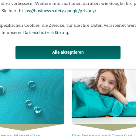
fabdeckung, außen mit Klettbefestigung
d zu verbessern. Weitere Informationen darüber, wie Google Ihre
te Sorgen ruckzuck auffrisst
 Sie hier:
https://business.safety.google/privacy/
 140 cm
 im Schonprogramm
spezifischen Cookies, die Zwecke, für die Ihre Daten verarbeitet wer
ichtiges" Camping auf dem Campingplatz
 in unserer
Datenschutzerklärung
.
Alle akzeptieren