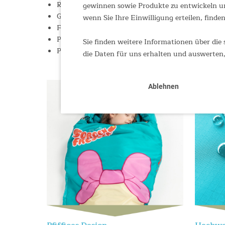
Reißverschluss innen mit wärmeisolierender Stof
gewinnen sowie Produkte zu entwickeln un
Große „Mund-Tasche", die geschriebene oder gemal
wenn Sie Ihre Einwilligung erteilen, finden
Für Kinder bis zu einer Körpergröße von maximal
Pflegeleicht: waschmaschinengeeignet bei 30 °C
Sie finden weitere Informationen über die 
Perfekt für Übernachtungen zu Hause oder für „r
die Daten für uns erhalten und auswerten,
Ablehnen