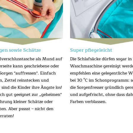
gen sowie Schätze
Super pflegeleicht
ßverschlusstasche als Mund auf
Die Schlafsäcke dürfen sogar in
erseite kann geschriebene oder
Waschmaschine gereinigt werd
Sorgen "auffressen". Einfach
empfehlen eine gelegentliche 
n, Zettel reinstecken und
bei 30 °C im Schonprogramm: 
sind die Kinder ihre Ängste los!
die Sorgenfresser gründlich gere
auch gut geeignet zur „geheimen"
und aufgefrischt, ohne dass dab
rung kleiner Schätze oder
Farben verblassen.
ten. Aber psssst – nicht den
erraten!