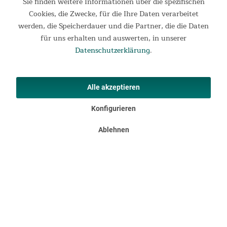
Sie finden weitere Informationen über die spezifischen
neuen Schlafsacks, aber Rückgaberecht war nach seinem 
Cookies, die Zwecke, für die Ihre Daten verarbeitet
Ausflug dann schon überschritten.          

werden, die Speicherdauer und die Partner, die die Daten
Gruß, Andrea 
für uns erhalten und auswerten, in unserer
vor 4 Jahren
Datenschutzerklärung
.
Alle akzeptieren
Verified Customer
Konfigurieren
Andrea Ebenig
Ablehnen
Alles bestens. ...
Alles bestens. 
vor 4 Jahren