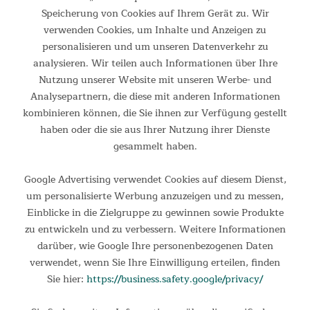
Onlineshop
Speicherung von Cookies auf Ihrem Gerät zu. Wir
verwenden Cookies, um Inhalte und Anzeigen zu
4.40
New content loaded
personalisieren und um unseren Datenverkehr zu
Basierend auf 5 Bewertungen
analysieren. Wir teilen auch Informationen über Ihre
Nutzung unserer Website mit unseren Werbe- und
Analysepartnern, die diese mit anderen Informationen
Suchen:
Sortieren
kombinieren können, die Sie ihnen zur Verfügung gestellt
haben oder die sie aus Ihrer Nutzung ihrer Dienste
gesammelt haben.
Produktbewertungen
Google Advertising verwendet Cookies auf diesem Dienst,
um personalisierte Werbung anzuzeigen und zu messen,
Verified Customer
Einblicke in die Zielgruppe zu gewinnen sowie Produkte
Andrea Christiane Baur
zu entwickeln und zu verbessern. Weitere Informationen
darüber, wie Google Ihre personenbezogenen Daten
verwendet, wenn Sie Ihre Einwilligung erteilen, finden
Kapuze an einer Stelle offen...
Sie hier:
https://business.safety.google/privacy/
Kapuze an einer Stelle offen in der Naht, der ihn ausprobiert 
hat, war ebenfalls nicht zufrieden mit der Kälteabwehr des 