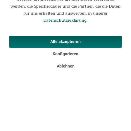
werden, die Speicherdauer und die Partner, die die Daten
für uns erhalten und auswerten, in unserer
Datenschutzerklärung
.
Sonnenschutz
Beide Eingänge können entweder seitlich aufgerollt oder
Alle akzeptieren
auch mit Hilfe der beiliegenden Aufstellstangen in ein
schattenspendendes Sonnendach verwandelt werden – auch
Konfigurieren
beide Türen gleichzeitig.
Ablehnen