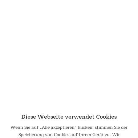
Zwei Eingänge
Die zwei gegenüberliegenden Eingänge sorgen für eine
Diese Webseite verwendet Cookies
optimale Luftzirkulation an warmen Tagen. Sollte der Wind
zu stark aus einer Richtung kommen, kann eine Tür
Wenn Sie auf „Alle akzeptieren“ klicken, stimmen Sie der
geschlossen und die zweite als windgeschützter Eingang
Speicherung von Cookies auf Ihrem Gerät zu. Wir