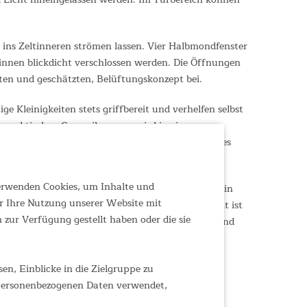
t ins Zeltinneren strömen lassen. Vier Halbmondfenster
n innen blickdicht verschlossen werden. Die Öffnungen
en und geschätzten, Belüftungskonzept bei.
Kleinigkeiten stets griffbereit und verhelfen selbst
em praktischen Gummihammer wird in einer
 den Transport und die staubfreie Aufbewahrung des
verwenden Cookies, um Inhalte und
mmer noch eine ungemeine Faszination aus. Wie kein
r Ihre Nutzung unserer Website mit
r gelungenen Hybridkonstruktion aus Tipi und Zelt ist
zur Verfügung gestellt haben oder die sie
ich, um bei Bedarf die Privatsphäre zu erhöhen und
t von seinen historischen Vorfahren: darin Feuer
n, Einblicke in die Zielgruppe zu
 personenbezogenen Daten verwendet,