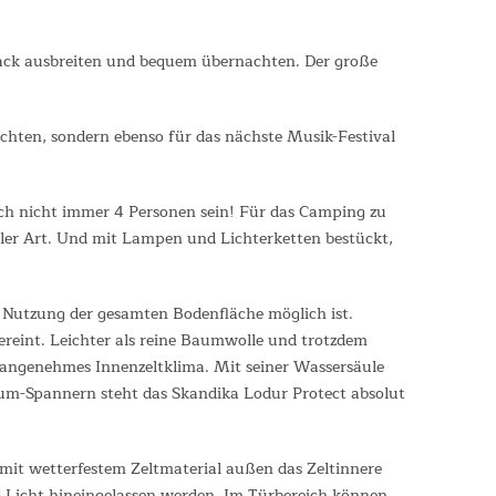
ack ausbreiten und bequem übernachten. Der große
chten, sondern ebenso für das nächste Musik-Festival
ich nicht immer 4 Personen sein! Für das Camping zu
 aller Art. Und mit Lampen und Lichterketten bestückt,
e Nutzung der gesamten Bodenfläche möglich ist.
vereint. Leichter als reine Baumwolle und trotzdem
in angenehmes Innenzeltklima. Mit seiner Wassersäule
um-Spannern steht das Skandika Lodur Protect absolut
mit wetterfestem Zeltmaterial außen das Zeltinnere
d Licht hineingelassen werden. Im Türbereich können