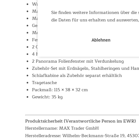
Wassersäule: 4.000 mm
Material (Außenzelt): 220 g/m² Technische Baumwo
Sie finden weitere Informationen über die 
Material (Boden): 250 g/m² PVC-beschichtete Bode
die Daten für uns erhalten und auswerten,
Gestänge: 25,4/38 mm Stahl
Moskitonetz am Eingang, an den Fenster und Lüft
Fest eingenähter Zeltboden, wasserdicht, im Türbe
Ablehnen
2 Organizer-Taschen
4 Halbmondfenster mit Mesh und Verdunkelung
2 Panorama Folienfenster mit Verdunkelung
Zubehör-Set mit Erdnägeln, Stahlheringen und H
Schlafkabine als Zubehör separat erhältlich
Tragetasche
Packmaß: 115 × 38 × 32 cm
Gewicht: 35 kg
Produktsicherheit (Verantwortliche Person im EWR)
Herstellername: MAX Trader GmbH
Herstelleradresse: Wilhelm-Beckmann-Straße 19, 4530