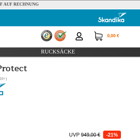
F AUF RECHNUNG
0,00 €
RUCKSÄCKE
rotect
UVP
949,00 €
-21%