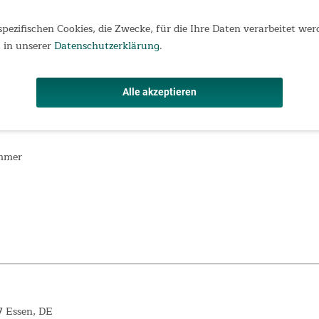
lle, UV-Schutz
spezifischen Cookies, die Zwecke, für die Ihre Daten verarbeitet wer
nplane, PE
 in unserer
Datenschutzerklärung
.
ungen
reich herunterklappbar
Alle akzeptieren
ammer
7 Essen, DE