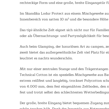
rechteckige Form und eine große, breite Eingangstür 
Im Skandika Lodur Protect aus einem Mischgewebe aus
Innenbereich von satten 10 m² und die besondere Höhe
Das tipi-ähnliche Zelt eignet sich nicht nur für Fami
oder als Übernachtungs- und Partymöglichkeit für bes
Auch beim Glamping, der luxuriösen Art zu campen, zei
zweit bietet das außergewöhnliche Zelt viel Platz für 
leuchtet es nachts wunderschön.
Mit nur einer zentralen Stange und den Trägerstangen 
Technical Cotton ist ein spezielles Mischgewebe aus Ba
extrem reißfest und langlebig, trocknet Polycotton sch
von 4.000 mm, dem fest eingenähten Zeltboden, den s
fest und trotzt selbst den schlechtesten Wetterbeding
Der große, breite Eingang bietet bequemen Zugang zum
schön trocken hält. Dank der Innentür aus Netzgewebe 