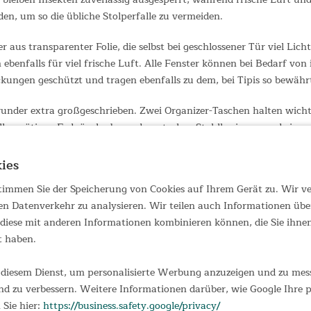
en, um so die übliche Stolperfalle zu vermeiden.
us transparenter Folie, die selbst bei geschlossener Tür viel Lich
ebenfalls für viel frische Luft. Alle Fenster können bei Bedarf vo
ngen geschützt und tragen ebenfalls zu dem, bei Tipis so bewährt
der extra großgeschrieben. Zwei Organizer-Taschen halten wichtige 
len nötigen Erdnägeln, besonders starken Stahlheringen und ein
Und wenn der Urlaub dann vorbei ist, macht die robuste Tragetasche
ies
 stimmen Sie der Speicherung von Cookies auf Ihrem Gerät zu. Wir 
tionelle Funktion als Dauerwohnstätte verloren. Trotzdem übt es i
en Datenverkehr zu analysieren. Wir teilen auch Informationen übe
glichkeit des Wohnens und Lebens in der freien Natur. Und bei diese
iese mit anderen Informationen kombinieren können, die Sie ihnen 
Protect ist zudem eine Innenkabine zum Einhängen separat erhältl
t haben.
e zu ermöglichen. Nur eins unterscheidet das Skandika Lodur Protec
diesem Dienst, um personalisierte Werbung anzuzeigen und zu messe
d zu verbessern. Weitere Informationen darüber, wie Google Ihre
 Sie hier:
https://business.safety.google/privacy/