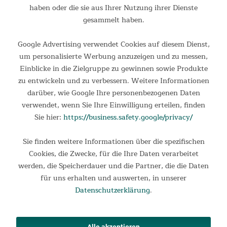
haben oder die sie aus Ihrer Nutzung ihrer Dienste
Sie können bei Bedarf von innen blickdicht verschlossen
gesammelt haben.
werden. Die Öffnungen in der Dachspitze werden durch Mesh
und Außenabdeckungen geschützt und tragen ebenfalls zu
Google Advertising verwendet Cookies auf diesem Dienst,
dem, bei Tipis so bewährten und geschätzten,
um personalisierte Werbung anzuzeigen und zu messen,
Belüftungskonzept bei.
Einblicke in die Zielgruppe zu gewinnen sowie Produkte
zu entwickeln und zu verbessern. Weitere Informationen
Dieses Set beinhaltet neben dem Tipii 500 zusätzlich ein
darüber, wie Google Ihre personenbezogenen Daten
großes Canopy, das als zusätzlicher Stauraum oder
verwendet, wenn Sie Ihre Einwilligung erteilen, finden
Sonnenschutz vor dem Eingangsbereich genutzt werden
Sie hier:
https://business.safety.google/privacy/
kann. Das clevere Vordach wird einfach mittels Metallöse auf
der Stangenspitze im Eingangsbereich befestigt und seitlich
Sie finden weitere Informationen über die spezifischen
abgespannt. Die große Öffnung in Bogenform und die
Cookies, die Zwecke, für die Ihre Daten verarbeitet
Bodenfreiheit an den Seiten sorgen für eine gute
werden, die Speicherdauer und die Partner, die die Daten
Luftzirkulation und vermeiden Hitzestau, selbst bei starker
für uns erhalten und auswerten, in unserer
Sonneneinstrahlung. Ebenfalls aus wasserdichter Baumwolle
Datenschutzerklärung
.
gefertigt spendet das Canopy nicht nur willkommenen
Schatten an heißen Tagen, sondern bietet zudem auch
Schutz vor Regen. Als gemütlicher Rückzugsort am Abend