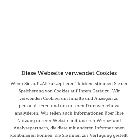
Stahlstangen und den robusten Abspannleinen mit Holz-
Spannern steht das Tipii 500 absolut fest und trotzt selbst
den schlechtesten Wetterbedingungen.
Ein Highlight des Zeltes für heiße Sommertage und laue
Partynächte sind die aufrollbaren Seitenwände. Wenn der
Zeltboden dank stabilem Reißverschluss getrennt wurde und
die Wände einfach aufgerollt und mit Knebel und Schlaufe
befestigt wurden, scheint das Tipi fast über dem Boden zu
Diese Webseite verwendet Cookies
schweben – ein absoluter Blickfang, der zudem für eine
perfekte Luftzirkulation sorgt.
Wenn Sie auf „Alle akzeptieren“ klicken, stimmen Sie der
Speicherung von Cookies auf Ihrem Gerät zu. Wir
Der große Eingang bietet bequemen Zugang zum Zeltinneren
verwenden Cookies, um Inhalte und Anzeigen zu
und besteht aus praktischen Doppeltüren mit wetterfestem
personalisieren und um unseren Datenverkehr zu
Zeltmaterial außen, um das Zeltinnere schön trocken zu
analysieren. Wir teilen auch Informationen über Ihre
halten. Dank der Innentüren aus Netzgewebe bleiben
Nutzung unserer Website mit unseren Werbe- und
Insekten zuverlässig ausgesperrt, während frische Luft und
Analysepartnern, die diese mit anderen Informationen
Licht hineingelassen werden. Auch die Halbmondfenster
kombinieren können, die Sie ihnen zur Verfügung gestellt
bestehen aus Moskitonetz und sorgen für viel frische Luft.